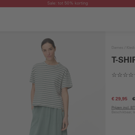
Sale: tot 50% korting
Dames
Kled
T-SH
€ 29,95
€
Prijzen incl. 
Beschikbaar, l