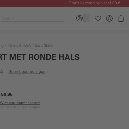
Gratis verzending vanaf 80 €
Wi
ing
T-Shirts & Polo's
Basic Shirts
IRT MET RONDE HALS
Geen beoordelingen
 59,95
BTW en excl. verzendkosten
everbaar in 1-3 werkdagen