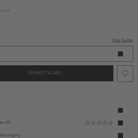
uoise
ptie is momenteel niet beschikbaar.)
lauw
oise
Size Guide
VERWITTIG MIJ
en (0)
 Verzorging