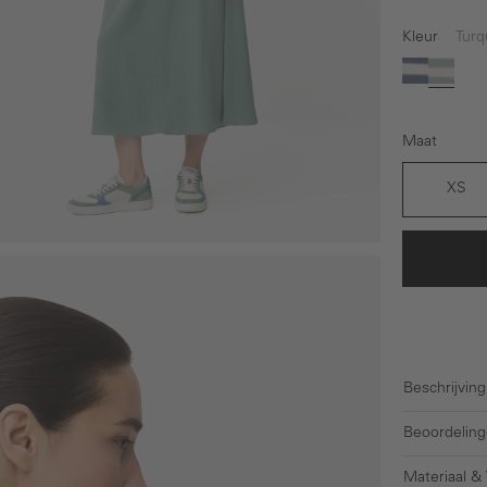
Kleur
Turq
(Deze o
Donkerb
Turqu
Maat
XS
Beschrijving
Beoordeling
Materiaal &