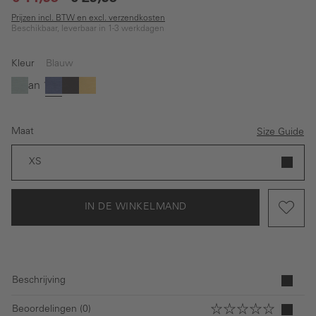
Prijzen incl. BTW en excl. verzendkosten
Beschikbaar, leverbaar in 1-3 werkdagen
Kleur
Blauw
Groen
Wit
Blauw
Zwart
Geel
Maat
Size Guide
XS
IN DE WINKELMAND
Beschrijving
Beoordelingen (0)