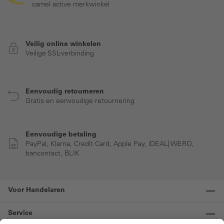
camel active merkwinkel
Veilig online winkelen
Veilige SSL-verbinding
Eenvoudig retourneren
Gratis en eenvoudige retournering
Eenvoudige betaling
PayPal, Klarna, Credit Card, Apple Pay, iDEAL| WERO,
bancontact, BLIK
Voor Handelaren
Service