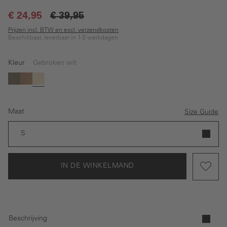
€ 24,95
€ 39,95
Prijzen incl. BTW en excl. verzendkosten
Beschikbaar, leverbaar in 1-3 werkdagen
Kleur
Gebroken wit
Groen
Beige
Gebroken wit
Maat
Size Guide
S
IN DE WINKELMAND
Beschrijving