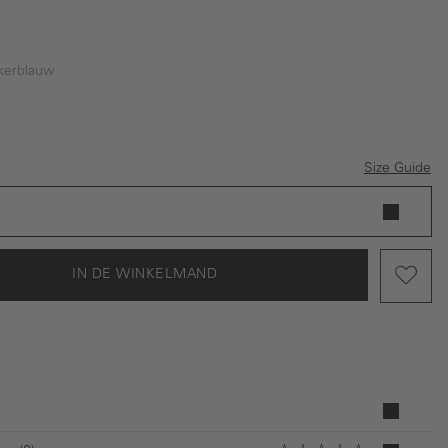
kerblauw
rblauw
Size Guide
IN DE WINKELMAND