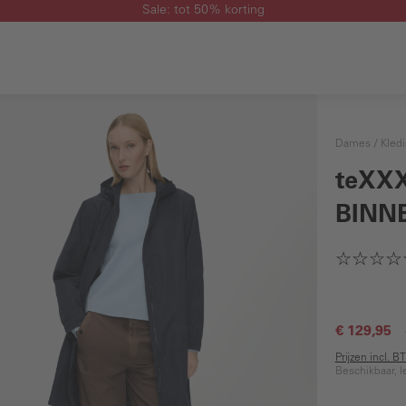
Sale: tot 50% korting
Dames
Kled
teXXX
BINN
€ 129,95
Prijzen incl. 
Beschikbaar, l