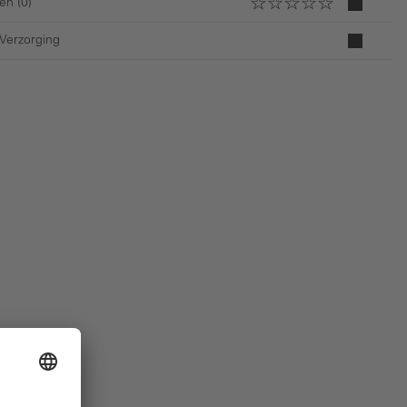
en (0)
 Verzorging