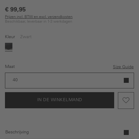
€ 99,95
Prijzen incl. BTW en excl. verzendkosten
Beschikbaar, leverbaar in 1-3 werkdagen
Kleur
Zwart
Zwart
Maat
Size Guide
40
IN DE WINKELMAND
Beschrijving