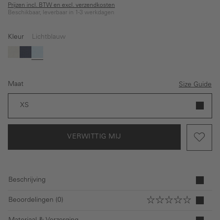
Prijzen incl. BTW en excl. verzendkosten
Beschikbaar, leverbaar in 1-3 werkdagen
Kleur
Lichtblauw
(Deze optie is momenteel niet beschikbaar.)
Wit
Donkerblauw
Lichtblauw
Maat
Size Guide
XS
VERWITTIG MIJ
Beschrijving
Beoordelingen (0)