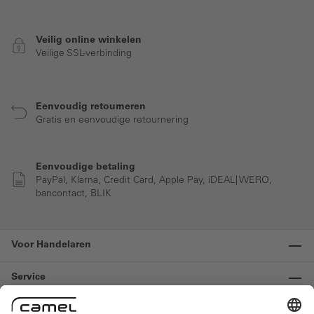
Veilig online winkelen
Veilige SSL-verbinding
Eenvoudig retourneren
Gratis en eenvoudige retournering
Eenvoudige betaling
PayPal, Klarna, Credit Card, Apple Pay, iDEAL| WERO,
bancontact, BLIK
Voor Handelaren
Service
Informatie