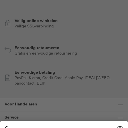
Veilig online winkelen
Veilige SSL-verbinding
Eenvoudig retourneren
Gratis en eenvoudige retournering
Eenvoudige betaling
PayPal, Klarna, Credit Card, Apple Pay, iDEAL| WERO,
bancontact, BLIK
Voor Handelaren
Service