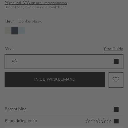
Prijzen incl. BTW en excl. verzendkosten
Beschikbaar, leverbaar in 1-3 werkdagen
Kleur
Donkerblauw
(Deze optie is momenteel niet beschikbaar.)
Wit
Donkerblauw
Lichtblauw
Maat
Size Guide
XS
IN DE WINKELMAND
Beschrijving
Beoordelingen (0)