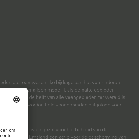
bieden dus een wezenlijke bijdrage aan het verminderen
 Dit is echter alleen mogelijk als de natte gebieden
orden. Bijna de helft van alle veengebieden ter wereld is
digd en vaak worden hele veengebieden stilgelegd voor
 bij camel active ingezet voor het behoud van de
e Landkreis Emsland een actie voor de bescherming van