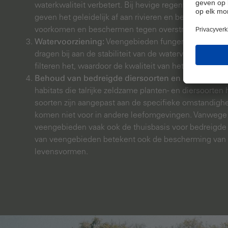
waterkwaliteit verbetert. Bij hevige regenval absorbe
geven het geleidelijk af aan rivieren en beken. Zo he
voorkomen en beschermen tegen overstromingen.
Watervoorziening:
Veengebieden fungeren ook als nat
dragen bij aan de stabiliteit van de watervoorziening.
filteren het, waardoor de kwaliteit van het water verbe
Behoud van bedreigde diersoorten en biodiversitei
habitats die talrijke zeldzame planten- en diersoorten
soorten zijn aangepast aan de specifieke omstandig
komen niet voor in andere leefomgevingen. Vanwege 
veengebieden vaak ook de thuisbasis voor bedreigde
van veengebieden betekent ook de bescherming van
levensvormen.