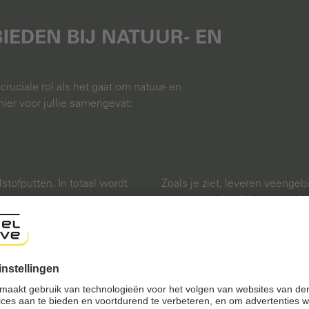
IEDEN BIJ NATUUR- EN
uciale rol als het gaat om natuur- en
ier voor jullie samengevat:
stofputten. In totaal wordt
Zoals je ziet, leveren veenge
eengebieden, hoewel deze
van de wereldwijde opwarming.
 beslaan. Daarmee slaan ze
behouden en gerevitaliseerd w
wijd in alle bossen aanwezig is
echter uitgedroogd of bescha
 de atmosfeer.
land- en bosbouw.
Veengebieden fungeren ook
biliteit van de
Om deze reden hebben wij ons
ren het, waardoor de
veengebieden en samen met d