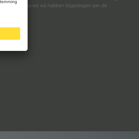
es je hoe precies wij hebben bijgedragen aan de
ebieden.