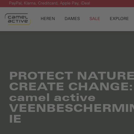
PayPal, Klarna, Creditcard, Apple Pay, iDeal
 naar de hoofdinhoud
Ga naar de zoekopdracht
Ga naar de hoofdnavigatie
HEREN
DAMES
SALE
EXPLORE
PROTECT NATURE
CREATE CHANGE:
camel active
VEENBESCHERMI
IE