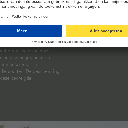
ren ze het regenwater en
veengebieden opgezet. Hier le
lpen ze overstromingen te
bescherming van onze veeng
uurlijke waterreservoirs en
 Ze geven schoon water vrij en
tert.
t:
Veengebieden zijn unieke
 herbergen. Vele van deze
heden in veengebieden en
hun uniekheid zijn
 diersoorten. De bescherming
 deze bedreigde