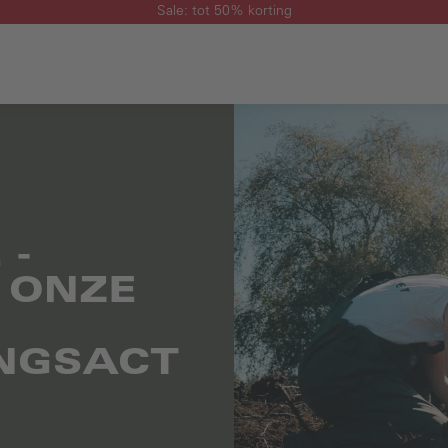
Sale: tot 50% korting
 -
 ONZE
NGSACT