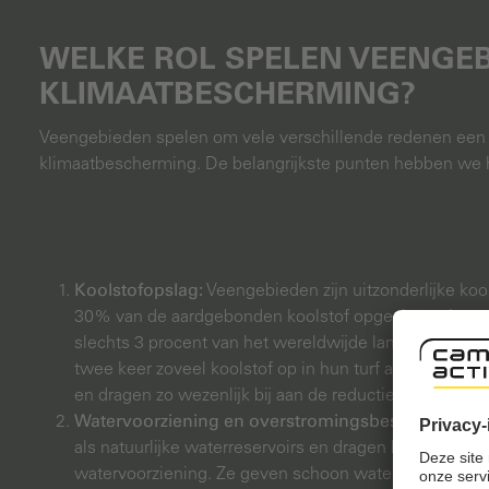
WELKE ROL SPELEN VEENGEB
KLIMAATBESCHERMING?
Veengebieden spelen om vele verschillende redenen een cr
klimaatbescherming. De belangrijkste punten hebben we h
Koolstofopslag:
Veengebieden zijn uitzonderlijke kool
30% van de aardgebonden koolstof opgeslagen in v
slechts 3 procent van het wereldwijde landoppervlak
twee keer zoveel koolstof op in hun turf als er wereld
en dragen zo wezenlijk bij aan de reductie van CO2 in
Watervoorziening en overstromingsbescherming:
als natuurlijke waterreservoirs en dragen bij aan de sta
watervoorziening. Ze geven schoon water vrij en filte