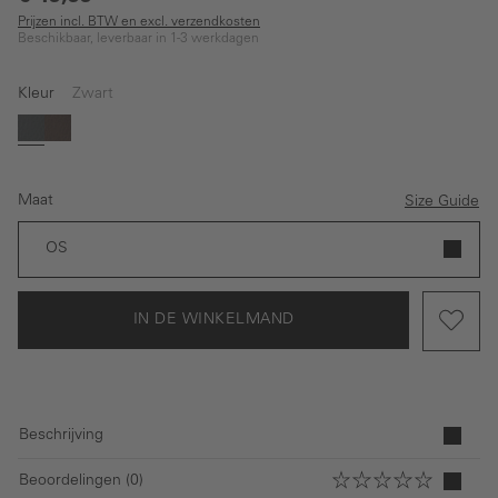
Prijzen incl. BTW en excl. verzendkosten
Beschikbaar, leverbaar in 1-3 werkdagen
Kleur
Zwart
Zwart
Beige
Maat
Size Guide
OS
IN DE WINKELMAND
Beschrijving
Beoordelingen (0)