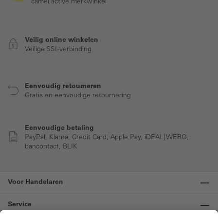
camel active merkwinkel
Veilig online winkelen
Veilige SSL-verbinding
Eenvoudig retourneren
Gratis en eenvoudige retournering
Eenvoudige betaling
PayPal, Klarna, Credit Card, Apple Pay, iDEAL| WERO,
bancontact, BLIK
Voor Handelaren
Service