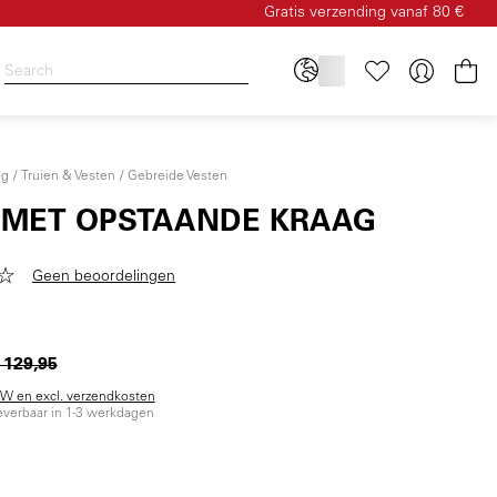
Gratis verzending vanaf 80 €
Wi
ng
Truien & Vesten
Gebreide Vesten
 MET OPSTAANDE KRAAG
Geen beoordelingen
 129,95
BTW en excl. verzendkosten
everbaar in 1-3 werkdagen