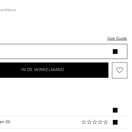
kerblauw
ptie is momenteel niet beschikbaar.)
nkerblauw
Size Guide
IN DE WINKELMAND
en (0)