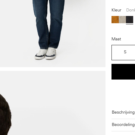
Kleur
Don
(Deze o
Oranje
Beige
Do
Maat
S
Beschrijving
Beoordeling