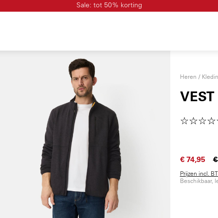
Sale: tot 50% korting
Heren
Kledi
VEST
€ 74,95
€
Prijzen incl. 
Beschikbaar, l