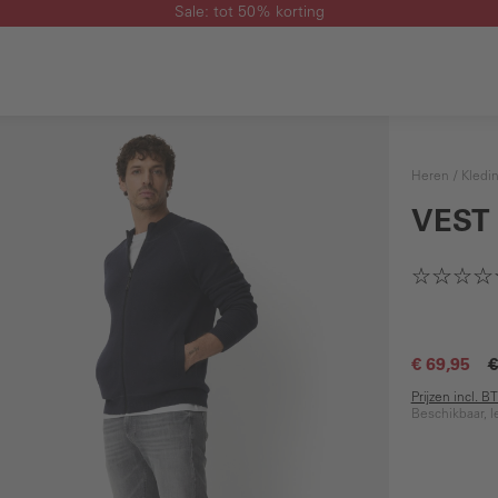
Sale: tot 50% korting
Heren
Kledi
VEST
€ 69,95
€
Prijzen incl. 
Beschikbaar, l