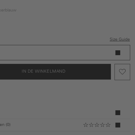
kerblauw
rblauw
Size Guide
IN DE WINKELMAND
en (0)