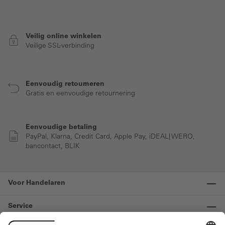
Veilig online winkelen
Veilige SSL-verbinding
Eenvoudig retourneren
Gratis en eenvoudige retournering
Eenvoudige betaling
PayPal, Klarna, Credit Card, Apple Pay, iDEAL| WERO,
bancontact, BLIK
Voor Handelaren
Service