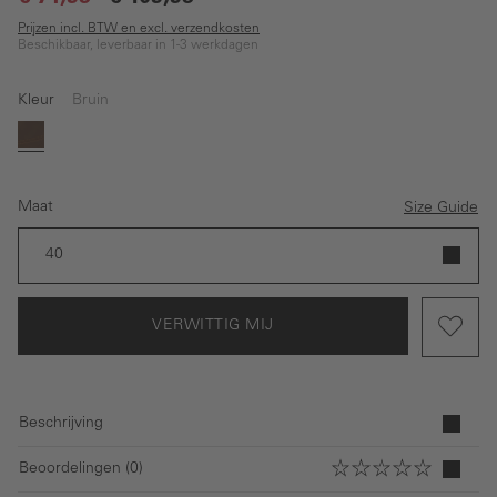
Prijzen incl. BTW en excl. verzendkosten
Beschikbaar, leverbaar in 1-3 werkdagen
Kleur
Bruin
(Deze optie is momenteel niet beschikbaar.)
Bruin
Maat
Size Guide
40
VERWITTIG MIJ
Beschrijving
Beoordelingen (0)