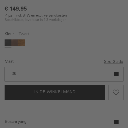
€ 149,95
Prijzen incl. BTW en excl. verzendkosten
Beschikbaar, leverbaar in 1-3 werkdagen
Kleur
Zwart
Zwart
Bruin
Licht bruin
Maat
Size Guide
36
IN DE WINKELMAND
Beschrijving