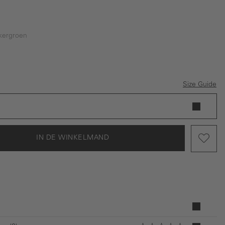
kergroen
oen
Size Guide
IN DE WINKELMAND