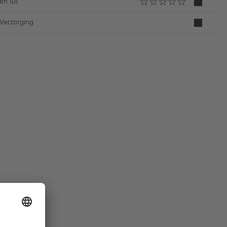
en (0)
 Verzorging