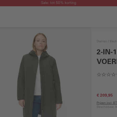
Sale: tot 50% korting
Dames
Kled
2-IN
VOER
€ 209,95
Prijzen incl. 
Beschikbaar, l