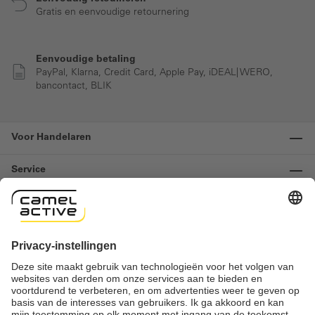
Gratis en eenvoudige retournering
Eenvoudige betaling
PayPal, Klarna, Credit Card, Apple Pay, iDEAL| WERO,
bancontact, BLIK
Voor Handelaren
Service
Informatie
Contact
Important links
Herroeping