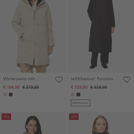
Winterparka met
teXXXactive® Functionele
capuchon
parka met reflecterende
€ 194,95
€ 279,95
€ 229,95
€ 329,95
details
teXXXactive®
Galerie overslaan
Galerie overslaan
-30%
-30%