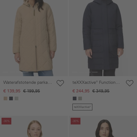
Waterafstotende parka
teXXXactive® Functional
met tweewegritssluiting
parka met capuchon
€ 139,95
€ 199,95
€ 244,95
€ 349,95
teXXXactive®
Galerie overslaan
Galerie overslaan
-30%
-30%