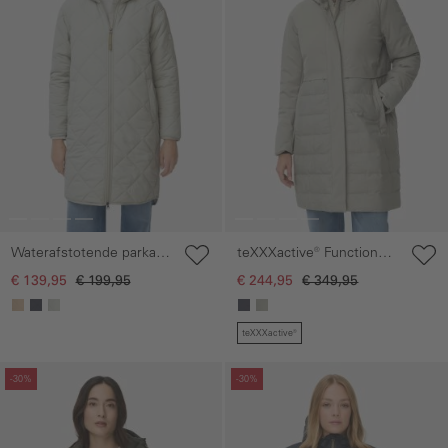
Waterafstotende parka
teXXXactive® Functional
met tweewegritssluiting
parka met capuchon
€ 139,95
€ 199,95
€ 244,95
€ 349,95
teXXXactive®
Galerie overslaan
Galerie overslaan
-30%
-30%