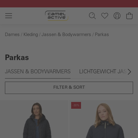
Ga naar de hoofdinhoud
Wi
Dames
Kleding
Jassen & Bodywarmers
Parkas
Parkas
Galerie overslaan
JASSEN & BODYWARMERS
LICHTGEWICHT JASSEN
FILTER & SORT
Galerie overslaan
Galerie overslaan
-30%