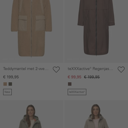
Teddymantel met 2-wegs
teXXXactive® Regenjas
rits
met verstelbare
€ 199,95
€ 99,95
€ 199,95
capuchon
New
teXXXactive®
Galerie overslaan
Galerie overslaan