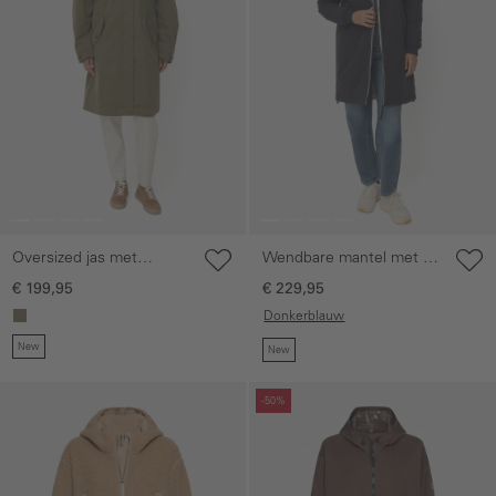
Oversized jas met
Wendbare mantel met 2-
trekkoord in de taille
wegsrits
€ 199,95
€ 229,95
Donkerblauw
New
New
Galerie overslaan
Galerie overslaan
-50%