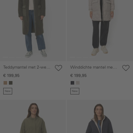
Teddymantel met 2-wegs
Winddichte mantel met
rits
oversized pasvorm
€ 199,95
€ 199,95
New
New
Galerie overslaan
Galerie overslaan