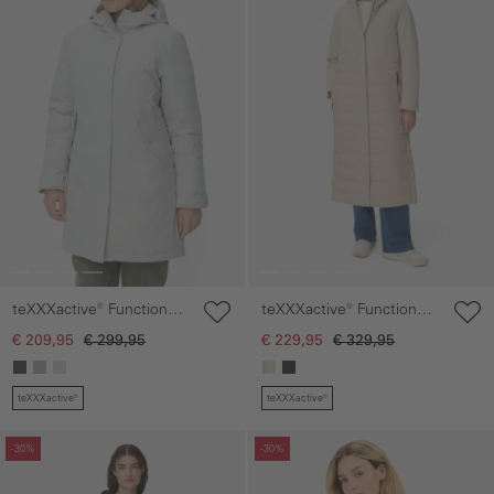
teXXXactive® Functionele
teXXXactive® Functionele
parka met reflecterende
parka met reflecterende
€ 209,95
€ 299,95
€ 229,95
€ 329,95
details
details
teXXXactive®
teXXXactive®
Galerie overslaan
Galerie overslaan
-30%
-30%