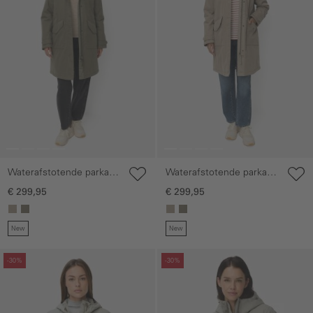
Waterafstotende parka
Waterafstotende parka
met 2-wegs ritssluiting
met 2-wegs ritssluiting
€ 299,95
€ 299,95
New
New
Galerie overslaan
Galerie overslaan
-30%
-30%