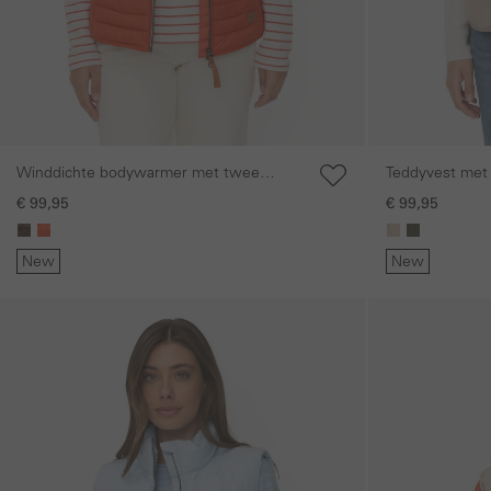
Winddichte bodywarmer met twee
Teddyvest met
binnenzakken
€ 99,95
€ 99,95
New
New
Galerie overslaan
Galerie overslaan