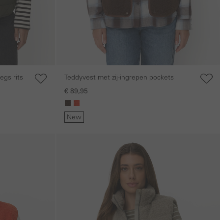
gs rits
Teddyvest met zij-ingrepen pockets
€ 89,95
New
Galerie overslaan