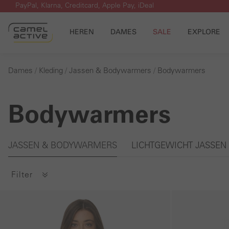
PayPal, Klarna, Creditcard, Apple Pay, iDeal
 naar de hoofdinhoud
Ga naar de zoekopdracht
Ga naar de hoofdnavigatie
HEREN
DAMES
SALE
EXPLORE
Dames
Kleding
Jassen & Bodywarmers
Bodywarmers
Bodywarmers
Galerie overslaan
JASSEN & BODYWARMERS
LICHTGEWICHT JASSEN
Filter
Galerie overslaan
Galerie overslaan