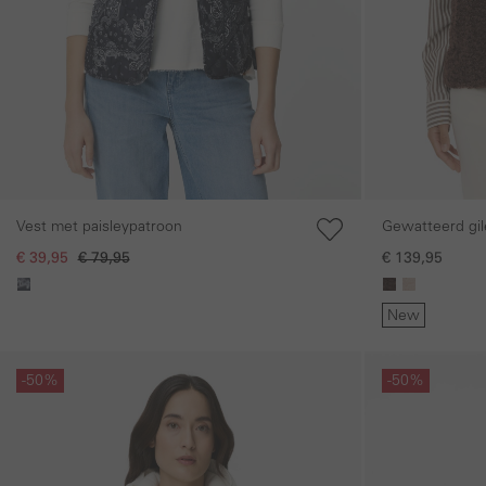
Gewatteerd gil
Vest met paisleypatroon
€ 139,95
€ 39,95
€ 79,95
New
Galerie overslaan
Galerie overslaan
-50%
-50%