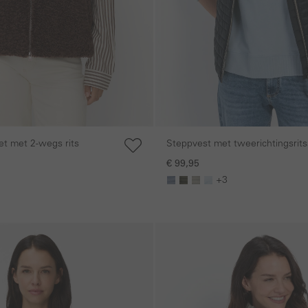
Steppvest met tweerichtingsritss
et met 2-wegs rits
€ 99,95
+3
Galerie overslaan