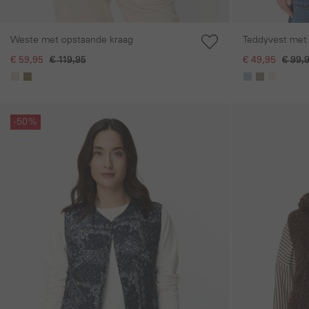
Weste met opstaande kraag
Teddyvest met
€ 59,95
€ 119,95
€ 49,95
€ 99,
Galerie overslaan
Galerie overslaan
-50%