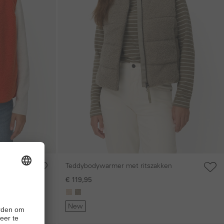
ets
Teddybodywarmer met ritszakken
ng to your local settings. Please select your
€ 119,95
New