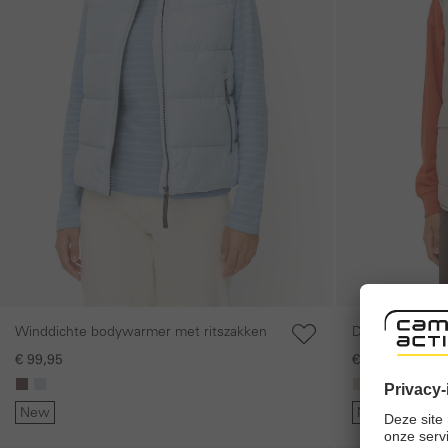
Welcome to camel active online 
Winddichte bodywarmer met ritszakken
Draagbare bod
In order to offer you the best possible shoppi
preferred language and delivery country and n
€ 99,95
€ 129,95
New
New
Shipping to