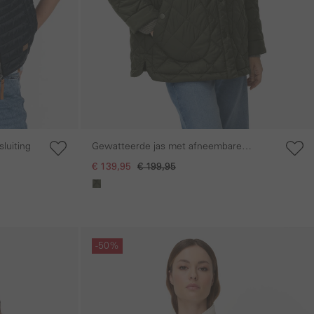
luiting
Gewatteerde jas met afneembare
mouwen
€ 139,95
€ 199,95
Galerie overslaan
-50%