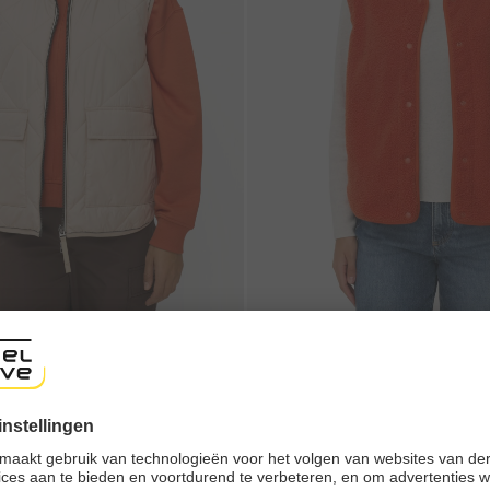
shop
ywarmer met 2-wegs rits
Teddyvest met zij-ingrepen pock
ng experience, we would like to show you the online shop accordi
ote that we currently only ship to countries shown here.
€ 89,95
New