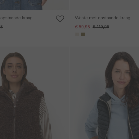
 opstaande kraag
Weste met opstaande kraag
95
€ 59,95
€ 119,95
Galerie overslaan