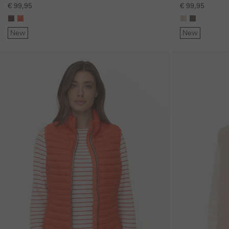
binnenzakken
€ 99,95
€ 99,95
New
New
Galerie overslaan
Galerie overslaan