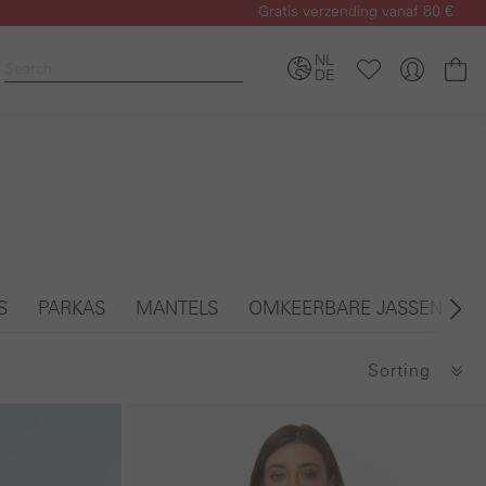
Gratis verzending vanaf 80 €
NL
Wi
DE
S
PARKAS
MANTELS
OMKEERBARE JASSEN
F
Sorting
Galerie overslaan