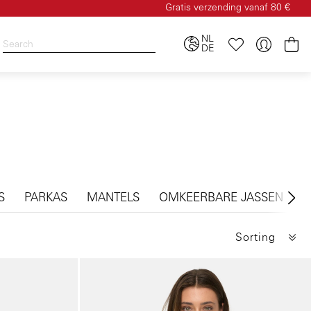
Gratis verzending vanaf 80 €
NL
Wi
DE
S
PARKAS
MANTELS
OMKEERBARE JASSEN
F
Sorting
Galerie overslaan