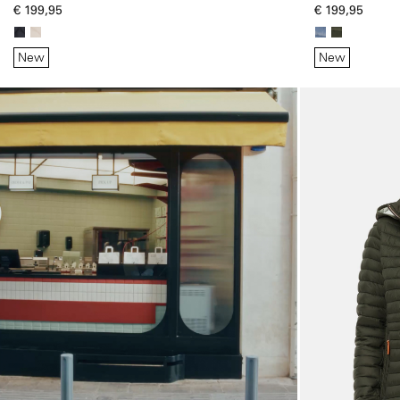
pasvorm
ritssluitingen
€ 199,95
€ 199,95
New
New
Galerie overslaan