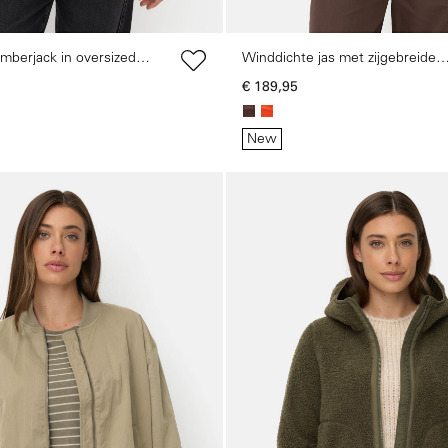
berjack in oversized
Winddichte jas met zijgebreide
inzetstukken
€ 189,95
New
Galerie overslaan