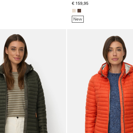
voering
€ 159,95
New
Galerie overslaan