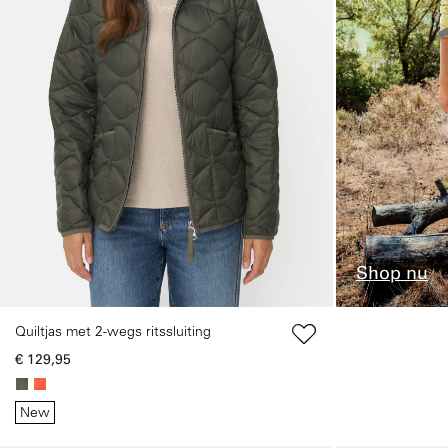
Shop nu
Welcome to camel active online 
Quiltjas met 2-wegs ritssluiting
In order to offer you the best possible shoppi
preferred language and delivery country and n
€ 129,95
New
Shipping to