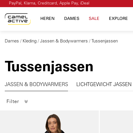
PayPal, Klarna, Creditcard, Apple Pay, iDeal
 naar de hoofdinhoud
Ga naar de zoekopdracht
Ga naar de hoofdnavigatie
HEREN
DAMES
SALE
EXPLORE
Dames
Kleding
Jassen & Bodywarmers
Tussenjassen
Tussenjassen
Galerie overslaan
JASSEN & BODYWARMERS
LICHTGEWICHT JASSEN
Filter
Galerie overslaan
Galerie overslaan