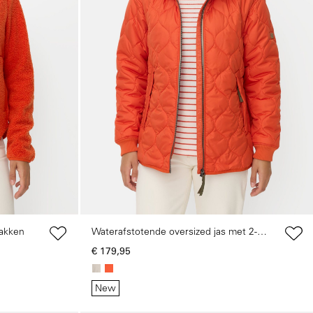
akken
Waterafstotende oversized jas met 2-
ng to your local settings. Please select your
wegs ritssluiting
€ 179,95
New