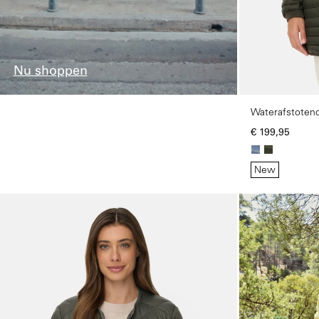
Nu shoppen
Waterafstoten
ritssluitingen
€ 199,95
New
Galerie overslaan