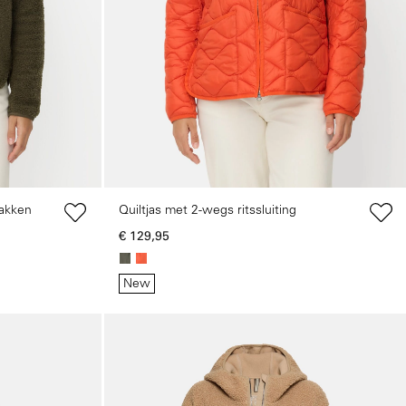
akken
Quiltjas met 2-wegs ritssluiting
€ 129,95
New
Galerie overslaan