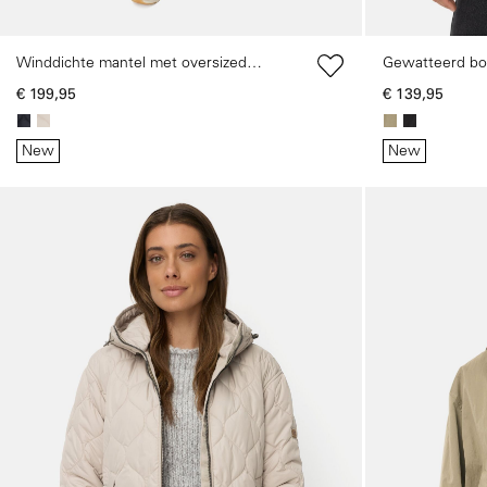
Winddichte mantel met oversized
Gewatteerd bom
pasvorm
pasvorm
€ 199,95
€ 139,95
New
New
Galerie overslaan
Galerie overslaan