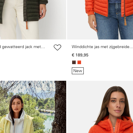
d gewatteerd jack met
Winddichte jas met zijgebreide
inzetstukken
€ 189,95
New
Galerie overslaan