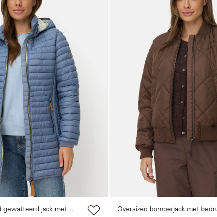
d gewatteerd jack met
Oversized bomberjack met bedr