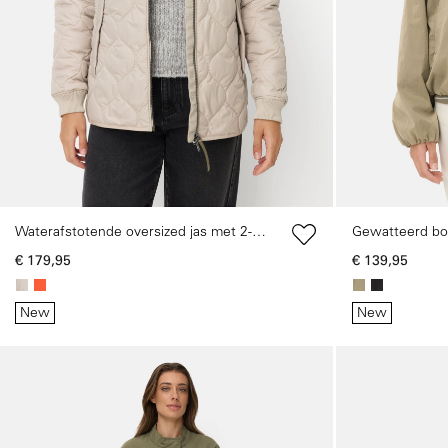
Waterafstotende oversized jas met 2-
Gewatteerd bom
wegs ritssluiting
pasvorm
€ 179,95
€ 139,95
New
New
Galerie overslaan
Galerie overslaan