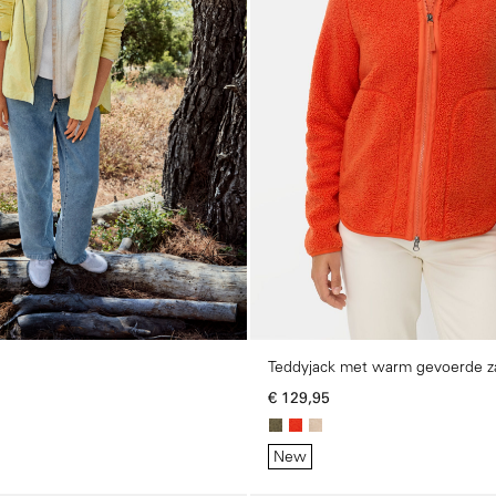
shop
Teddyjack met warm gevoerde z
ng experience, we would like to show you the online shop accordi
ote that we currently only ship to countries shown here.
€ 129,95
New