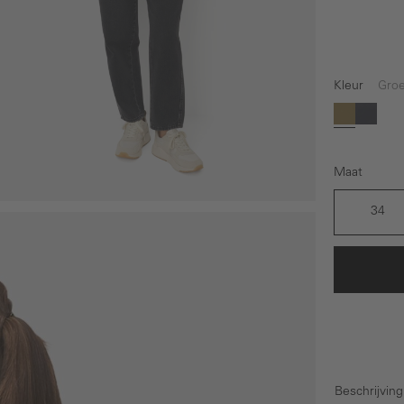
Kleur
Gro
Groen
Blau
Maat
34
Beschrijving