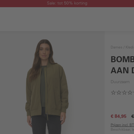
Sale: tot 50% korting
Dames
Kled
BOMB
AAN 
Duurzaam
€ 84,95
€
Prijzen incl. 
Beschikbaar, l