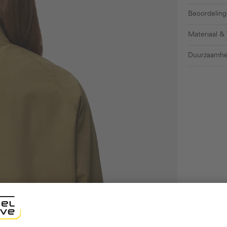
Beoordeling
Materiaal &
Duurzaamhe