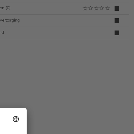
en (0)
 Verzorging
id