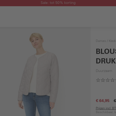
Sale: tot 50% korting
Dames
Kled
BLOU
DRUK
Duurzaam
€ 64,95
€
Prijzen incl. 
Beschikbaar, l