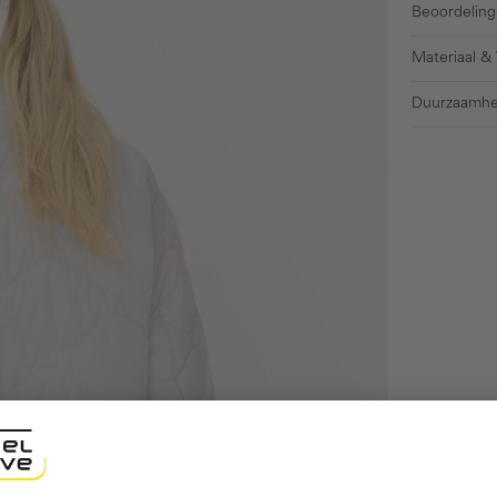
Beoordeling
Materiaal &
Duurzaamhe