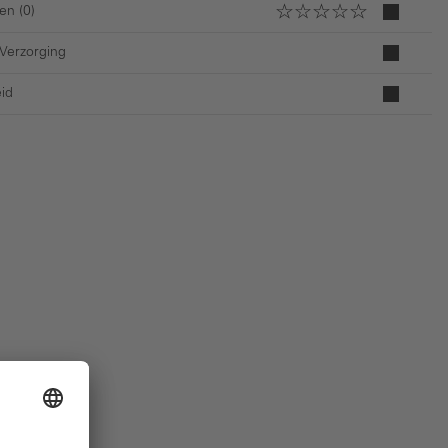
en (0)
 Verzorging
id