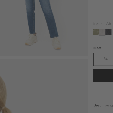
Kleur
Wit
(Deze o
Groen
Wit
Do
Maat
34
Beschrijving