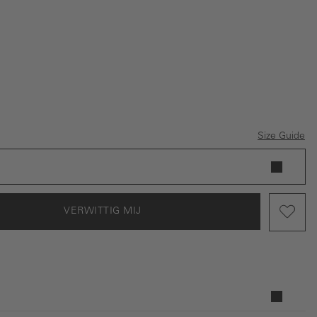
ptie is momenteel niet beschikbaar.)
nkerblauw
Size Guide
VERWITTIG MIJ