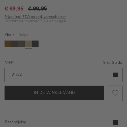
€ 69,95
€ 99,95
Prijzen incl. BTW en excl. verzendkosten
Beschikbaar, leverbaar in 1-3 werkdagen
Kleur
Beige
(Deze optie is momenteel niet beschikbaar.)
(Deze optie is momenteel niet beschikbaar.)
Geel
Bruin
Donkergroen
Beige
Donkerblauw
Maat
Size Guide
31/32
IN DE WINKELMAND
Beschrijving