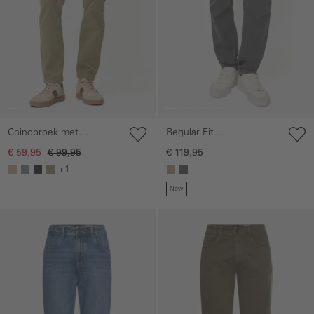
Regular Fit
Chinobroek met
fleXXXactive©
elastische tailleband
€ 119,95
€ 59,95
€ 99,95
cargobroek
+1
New
Galerie overslaan
Galerie overslaan