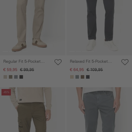
Regular Fit 5-Pocket
Relaxed Fit 5-Pocket
Broek
Broek
€ 59,95
€ 99,95
€ 64,95
€ 109,95
Galerie overslaan
Galerie overslaan
-45%