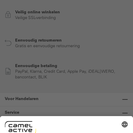
Veilig online winkelen
Veilige SSL-verbinding
Eenvoudig retourneren
Gratis en eenvoudige retournering
Eenvoudige betaling
PayPal, Klarna, Credit Card, Apple Pay, iDEAL| WERO,
bancontact, BLIK
Voor Handelaren
Service
Informatie