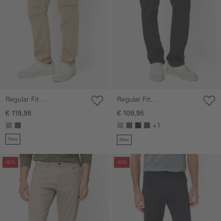
Regular Fit
Regular Fit
fleXXXactive©
fleXXXactive©broek
€ 119,95
€ 109,95
cargobroek
+1
New
New
Galerie overslaan
Galerie overslaan
-40%
-40%