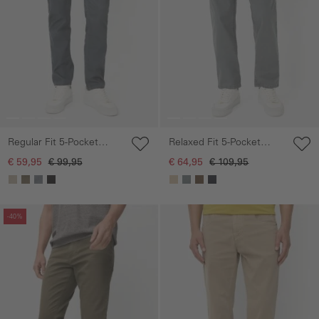
Regular Fit 5-Pocket
Relaxed Fit 5-Pocket
Broek
Broek
€ 59,95
€ 99,95
€ 64,95
€ 109,95
Galerie overslaan
Galerie overslaan
-40%