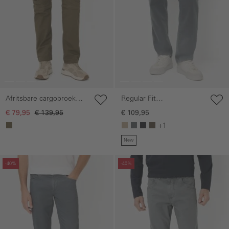
Regular Fit
Afritsbare cargobroek
fleXXXactive©broek
met veiligheidstas
€ 109,95
€ 79,95
€ 139,95
+1
New
Galerie overslaan
Galerie overslaan
-40%
-40%