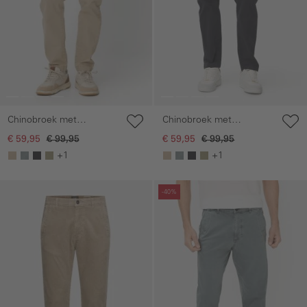
Chinobroek met
Chinobroek met
elastische tailleband
elastische tailleband
€ 59,95
€ 99,95
€ 59,95
€ 99,95
+1
+1
Galerie overslaan
Galerie overslaan
-40%