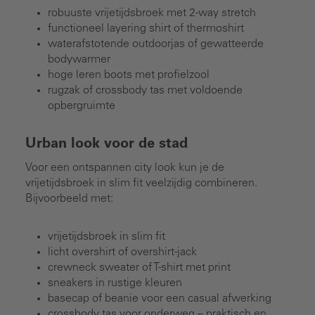
robuuste vrijetijdsbroek met 2-way stretch
functioneel layering shirt of thermoshirt
waterafstotende outdoorjas of gewatteerde
bodywarmer
hoge leren boots met profielzool
rugzak of crossbody tas met voldoende
opbergruimte
Urban look voor de stad
Voor een ontspannen city look kun je de
vrijetijdsbroek in slim fit veelzijdig combineren.
Bijvoorbeeld met:
vrijetijdsbroek in slim fit
licht overshirt of overshirt-jack
crewneck sweater of T-shirt met print
sneakers in rustige kleuren
basecap of beanie voor een casual afwerking
crossbody tas voor onderweg – praktisch en