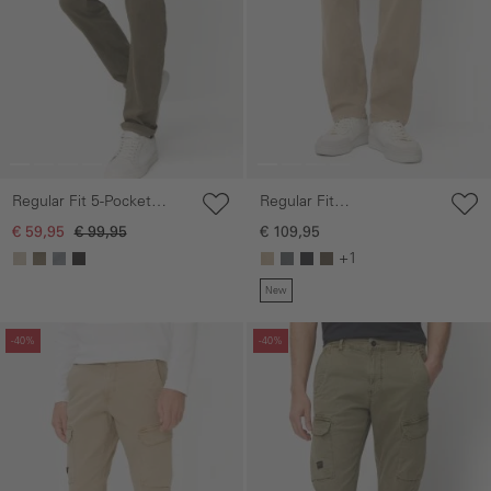
Regular Fit
Regular Fit 5-Pocket
fleXXXactive©broek
Broek
€ 109,95
€ 59,95
€ 99,95
+1
New
Galerie overslaan
Galerie overslaan
-40%
-40%