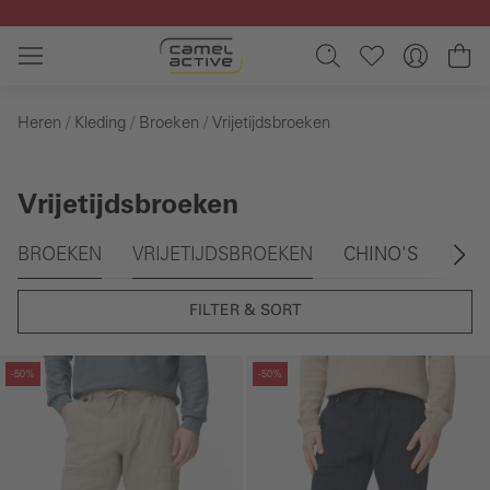
Ga naar de hoofdinhoud
Wi
Heren
Kleding
Broeken
Vrijetijdsbroeken
Vrijetijdsbroeken
Galerie overslaan
BROEKEN
VRIJETIJDSBROEKEN
CHINO'S
CAR
FILTER & SORT
Galerie overslaan
Galerie overslaan
-50%
-50%