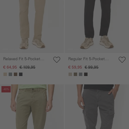
Relaxed Fit 5-Pocket
Regular Fit 5-Pocket
Broek
Broek
€ 64,95
€ 109,95
€ 59,95
€ 99,95
Galerie overslaan
Galerie overslaan
-40%