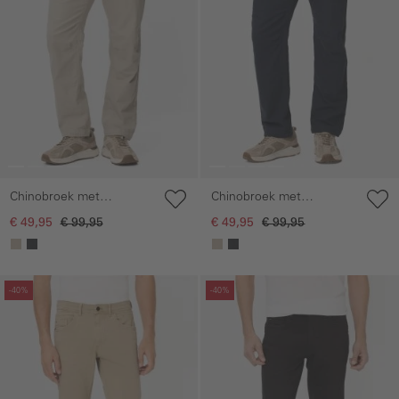
Chinobroek met
Chinobroek met
trekkoord
trekkoord
€ 49,95
€ 99,95
€ 49,95
€ 99,95
Galerie overslaan
Galerie overslaan
-40%
-40%