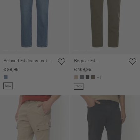
Relaxed Fit Jeans met 2-
Regular Fit
wegen stretch
fleXXXactive©broek
€ 99,95
€ 109,95
+1
New
New
Galerie overslaan
Galerie overslaan