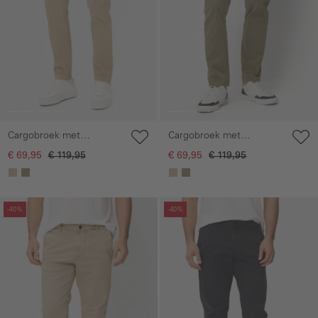
Cargobroek met
Cargobroek met
elastische tailleband
elastische tailleband
€ 69,95
€ 119,95
€ 69,95
€ 119,95
Galerie overslaan
Galerie overslaan
-40%
-40%