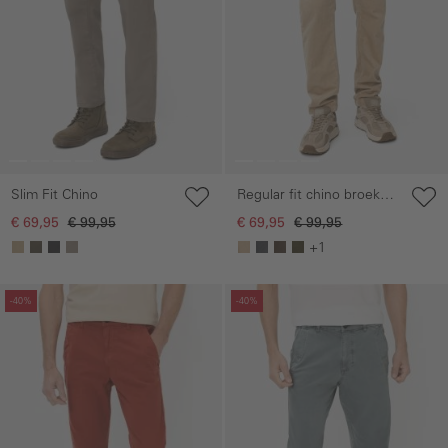
Slim Fit Chino
Regular fit chino broek
van corduroy
€ 69,95
€ 99,95
€ 69,95
€ 99,95
+1
Galerie overslaan
Galerie overslaan
-40%
-40%