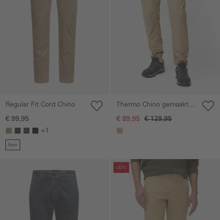
Regular Fit Cord Chino
Thermo Chino gemaakt
van puur katoen met
€ 99,95
€ 89,95
€ 129,95
polyester voering
+1
New
Galerie overslaan
Galerie overslaan
-30%