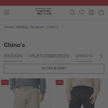
Ga naar de hoofdinhoud
Wi
Heren
Kleding
Broeken
Chino's
Chino's
Galerie overslaan
BROEKEN
VRIJETIJDSBROEKEN
CHINO'S
CAR
FILTER & SORT
Galerie overslaan
Galerie overslaan
-50%
-50%