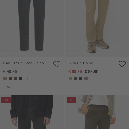
Regular Fit Cord Chino
Slim Fit Chino
€ 99,95
€ 69,95
€ 99,95
+1
New
Galerie overslaan
Galerie overslaan
-30%
-30%