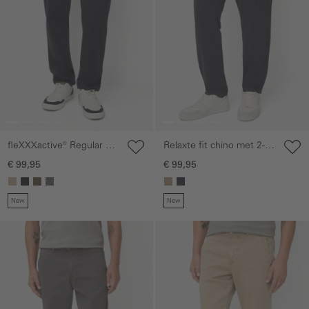
fleXXXactive® Regular Fit
Relaxte fit chino met 2-
Explorer Chino
weg stretch
€ 99,95
€ 99,95
New
New
Galerie overslaan
Galerie overslaan