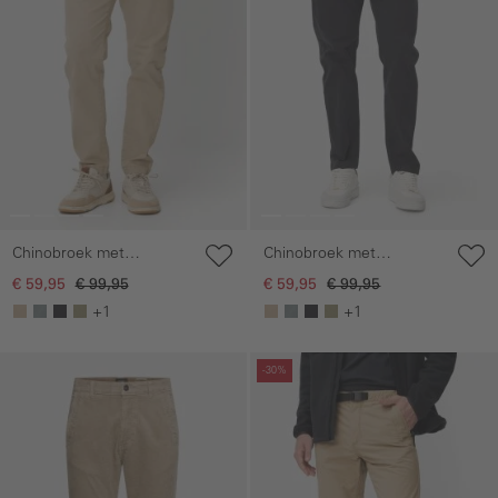
Chinobroek met
Chinobroek met
elastische tailleband
elastische tailleband
€ 59,95
€ 99,95
€ 59,95
€ 99,95
+1
+1
Galerie overslaan
Galerie overslaan
-30%