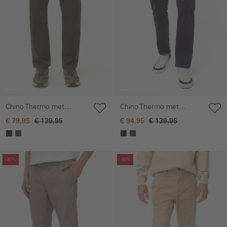
Chino Thermo met
Chino Thermo met
warmte-isolerende
warmte-isolerende
€ 79,95
€ 139,95
€ 94,95
€ 139,95
functie
functie
Galerie overslaan
Galerie overslaan
-30%
-30%