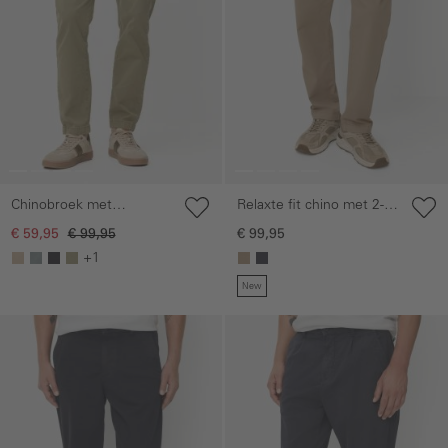
Relaxte fit chino met 2-
Chinobroek met
weg stretch
elastische tailleband
€ 99,95
€ 59,95
€ 99,95
+1
New
Galerie overslaan
Galerie overslaan