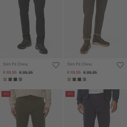
Slim Fit Chino
Slim Fit Chino
€ 69,95
€ 99,95
€ 69,95
€ 99,95
Galerie overslaan
Galerie overslaan
-45%
-30%