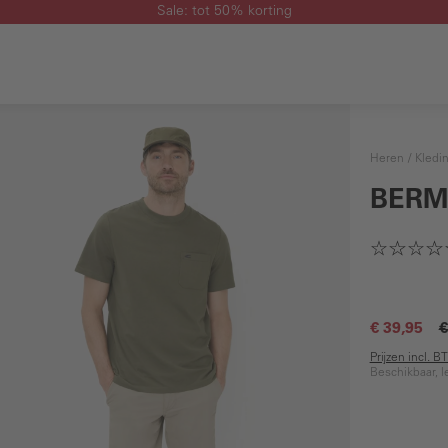
Sale: tot 50% korting
Heren
Kledi
BERM
€ 39,95
€
Prijzen incl. 
Beschikbaar, l