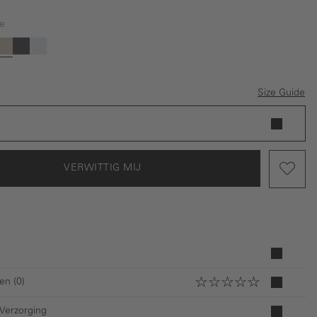
e
is momenteel niet beschikbaar.)
ze optie is momenteel niet beschikbaar.)
(Deze optie is momenteel niet beschikbaar.)
(Deze optie is momenteel niet beschikbaar.)
rgroen
js
Beige
Donkerblauw
Lichtblauw
Size Guide
VERWITTIG MIJ
en (0)
 Verzorging