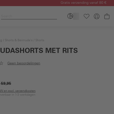
Gratis verzending vanaf 80 €
Wi
ng
Shorts & Bermuda's
Shorts
UDASHORTS MET RITS
Geen beoordelingen
 59,95
BTW en excl. verzendkosten
everbaar in 1-3 werkdagen