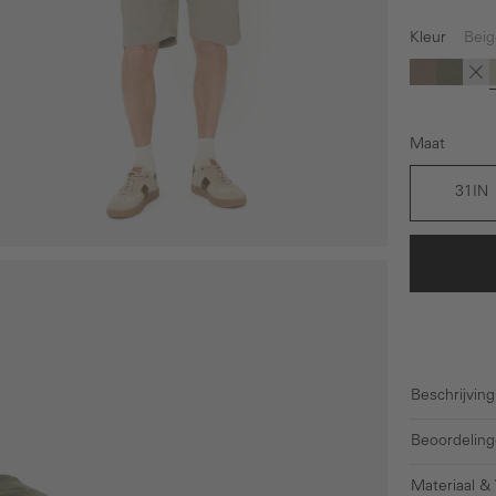
Kleur
Beig
(Deze optie 
(De
Bruin
Donke
Gri
Maat
31IN
Beschrijving
Beoordeling
Materiaal &