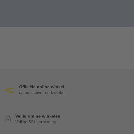
Officiële online winkel
camel active merkwinkel
Veilig online winkelen
Veilige SSL-verbinding