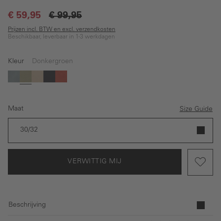
€ 59,95
€ 99,95
Prijzen incl. BTW en excl. verzendkosten
Beschikbaar, leverbaar in 1-3 werkdagen
Kleur
Donkergroen
(Deze optie is momenteel niet beschikbaar.)
(Deze optie is momenteel niet beschikbaar.)
(Deze optie is momenteel niet beschikbaar.)
(Deze optie is momenteel niet beschikbaar.)
(Deze optie is momenteel niet beschikbaar.)
Blauw
Donkergroen
Beige
Donkerblauw
Rood
Maat
Size Guide
30/32
VERWITTIG MIJ
Beschrijving