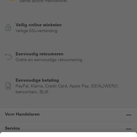
camel active merkwinkel
Veilig online winkelen
Veilige SSL-verbinding
Eenvoudig retourneren
Gratis en eenvoudige retournering
Eenvoudige betaling
PayPal, Klarna, Credit Card, Apple Pay, iDEAL| WERO,
bancontact, BLIK
Voor Handelaren
Service