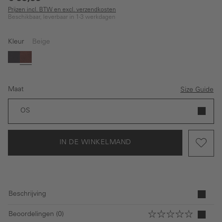
Prijzen incl. BTW en excl. verzendkosten
Beschikbaar, leverbaar in 1-3 werkdagen
Kleur
Beige
Zwart
Beige
Maat
Size Guide
OS
IN DE WINKELMAND
Beschrijving
Beoordelingen (0)