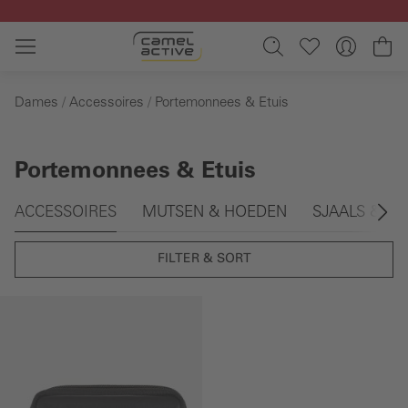
Ga naar de hoofdinhoud
Wi
Dames
Accessoires
Portemonnees & Etuis
Portemonnees & Etuis
Galerie overslaan
ACCESSOIRES
MUTSEN & HOEDEN
SJAALS & D
FILTER & SORT
Galerie overslaan