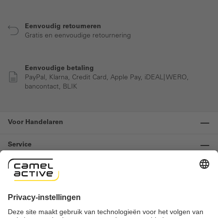
Eenvoudig retourneren
Gratis en eenvoudige retournering
Eenvoudige betaling
PayPal, Klarna, Credit Card, Apple Pay, iDEAL| WERO,
bancontact, BLIK
Voor Handelaren
Service
Informatie
Contact
Important links