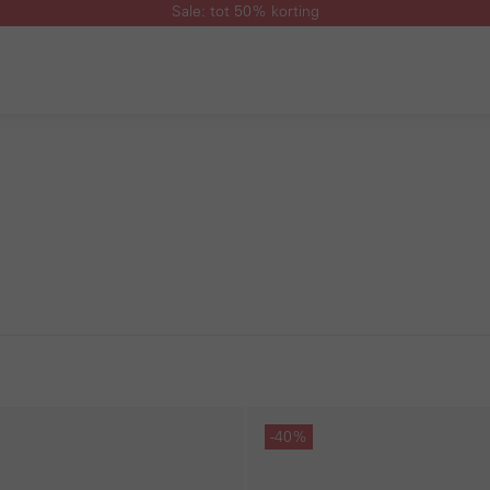
Sale: tot 50% korting
Galerie overslaan
-40%