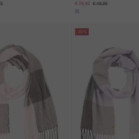
95
€ 29,95
€ 49,95
Galerie overslaan
-35%