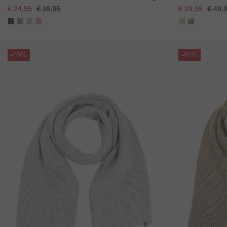
€ 24,95
€ 39,95
€ 29,95
€ 49,
Galerie overslaan
Galerie overslaan
-40%
-40%