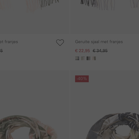
et franjes
Geruite sjaal met franjes
95
€ 22,95
€ 34,95
Galerie overslaan
-40%