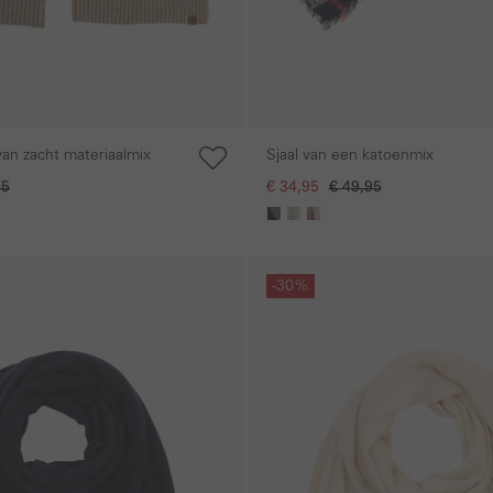
van zacht materiaalmix
Sjaal van een katoenmix
95
€ 34,95
€ 49,95
Galerie overslaan
-30%