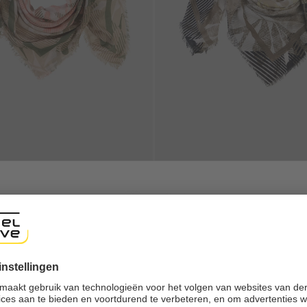
Sjaal met print
shop
95
€ 29,95
€ 49,95
ng experience, we would like to show you the online shop accordi
ote that we currently only ship to countries shown here.
Galerie overslaan
-40%