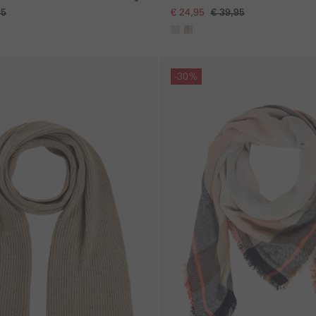
95
€ 24,95
€ 39,95
Galerie overslaan
-30%