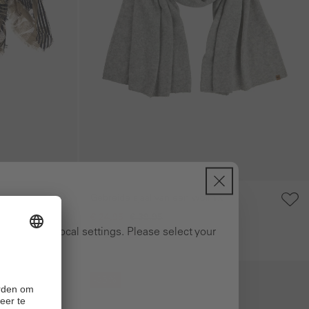
Gebreide sjaal van een wolmix
€ 24,95
€ 39,95
ng to your local settings. Please select your
Galerie overslaan
-35%