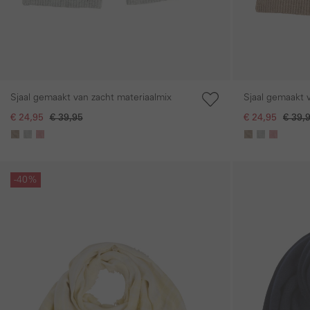
Sjaal gemaakt van zacht materiaalmix
Sjaal gemaakt 
€ 24,95
€ 39,95
€ 24,95
€ 39,
Galerie overslaan
Galerie overslaan
-40%