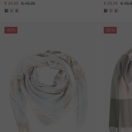
€ 34,95
€ 49,95
€ 34,95
€ 49,
Galerie overslaan
Galerie overslaan
-40%
-35%