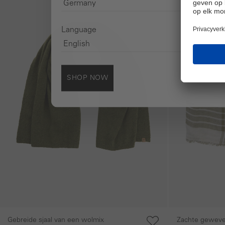
Language
SHOP NOW
Gebreide sjaal van een wolmix
Zachte geweven