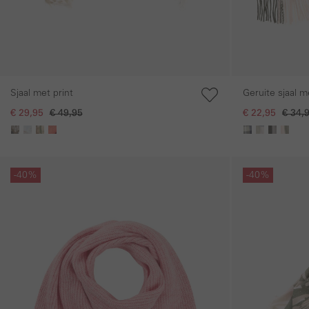
Sjaal met print
Geruite sjaal m
€ 29,95
€ 49,95
€ 22,95
€ 34,
Galerie overslaan
Galerie overslaan
-40%
-40%