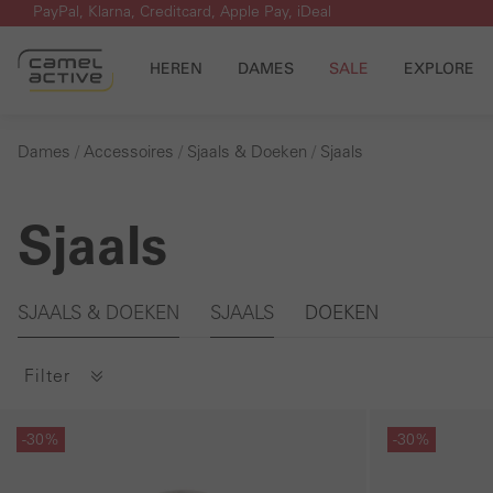
PayPal, Klarna, Creditcard, Apple Pay, iDeal
 naar de hoofdinhoud
Ga naar de zoekopdracht
Ga naar de hoofdnavigatie
HEREN
DAMES
SALE
EXPLORE
Dames
Accessoires
Sjaals & Doeken
Sjaals
Sjaals
Galerie overslaan
SJAALS & DOEKEN
SJAALS
DOEKEN
Filter
Galerie overslaan
Galerie overslaan
-30%
-30%