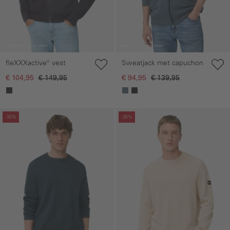
fleXXXactive® vest
Sweatjack met capuchon
€ 104,95
€ 149,95
€ 94,95
€ 139,95
Galerie overslaan
Galerie overslaan
-35%
-35%