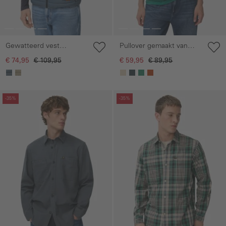
Gewatteerd vest
Pullover gemaakt van
gemaakt van gerecycled
katoen
€ 74,95
€ 109,95
€ 59,95
€ 89,95
polyamide
Galerie overslaan
Galerie overslaan
-35%
-35%