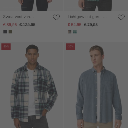
Sweatvest van
Lichtgewicht geruit
katoenmix
overhemd met
€ 89,95
€ 129,95
€ 54,95
€ 79,95
sneldrogende functie
Galerie overslaan
Galerie overslaan
-30%
-30%