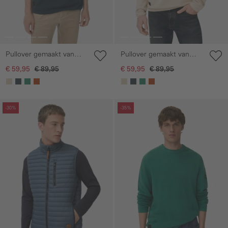
Pullover gemaakt van
Pullover gemaakt van
katoen
katoen
€ 59,95
€ 89,95
€ 59,95
€ 89,95
Galerie overslaan
Galerie overslaan
-30%
-35%