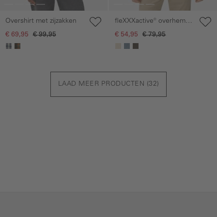
Overshirt met zijzakken
fleXXXactive® overhemd
met lange mouwen,
€ 69,95
€ 99,95
€ 54,95
€ 79,95
button-downkraag en
borstzakje
LAAD MEER PRODUCTEN (
32
)