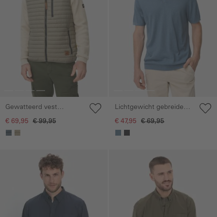
Gewatteerd vest
Lichtgewicht gebreide
gemaakt van gerecycled
polo van puur katoen
€ 69,95
€ 99,95
€ 47,95
€ 69,95
polyamide
Galerie overslaan
Galerie overslaan