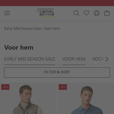
Ga naar de hoofdinhoud
Wi
Early Mid Season Sale
Voor hem
Voor hem
Galerie overslaan
EARLY MID SEASON SALE
VOOR HEM
VOOR HA
FILTER & SORT
Galerie overslaan
Galerie overslaan
-30%
-30%