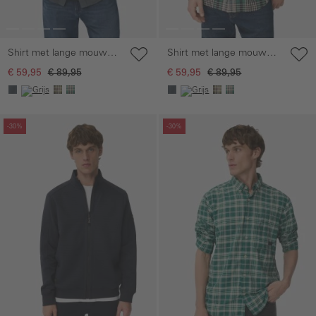
Shirt met lange mouwen,
Shirt met lange mouwen,
kentkraag en
kentkraag en
€ 59,95
€ 89,95
€ 59,95
€ 89,95
borstzakken
borstzakken
Galerie overslaan
Galerie overslaan
-30%
-30%