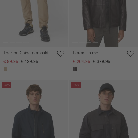
Thermo Chino gemaakt
Leren jas met
van puur katoen met
gewatteerde voering
€ 89,95
€ 129,95
€ 264,95
€ 379,95
polyester voering
Galerie overslaan
Galerie overslaan
-30%
-35%