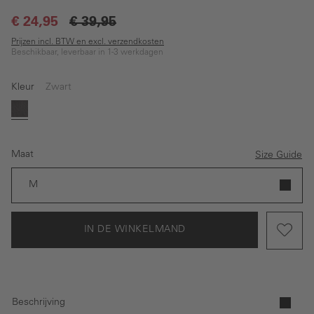
€ 24,95
€ 39,95
Prijzen incl. BTW en excl. verzendkosten
Beschikbaar, leverbaar in 1-3 werkdagen
Kleur
Zwart
Zwart
Maat
Size Guide
M
IN DE WINKELMAND
Beschrijving