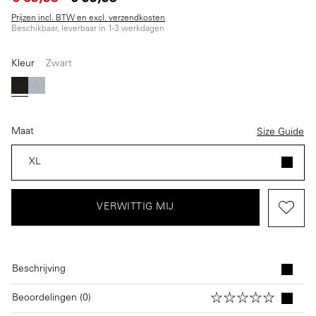
Prijzen incl. BTW en excl. verzendkosten
Beschikbaar, leverbaar in 1-3 werkdagen
Kleur
Zwart
(Deze optie is momenteel niet beschikbaar.)
Zwart
Grijs
Maat
Size Guide
XL
VERWITTIG MIJ
Beschrijving
Beoordelingen (0)