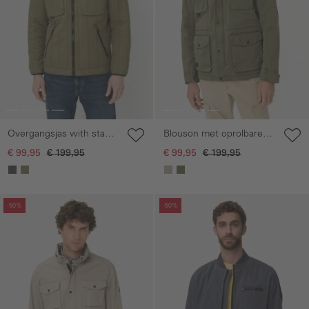
Overgangsjas with stand-
Blouson met oprolbare
up collar
capuchon
€ 99,95
€ 199,95
€ 99,95
€ 199,95
Galerie overslaan
Galerie overslaan
-50%
-50%