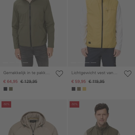
Gemakkelijk in te pakken
Lichtgewicht vest van
jas met capuchon
waterafstotend materiaal
€ 64,95
€ 129,95
€ 59,95
€ 119,95
Galerie overslaan
Galerie overslaan
-50%
-50%