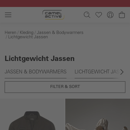
Ga naar de hoofdinhoud
Wi
Heren
Kleding
Jassen & Bodywarmers
Lichtgewicht Jassen
Lichtgewicht Jassen
Galerie overslaan
JASSEN & BODYWARMERS
LICHTGEWICHT JASSEN
FILTER & SORT
Galerie overslaan