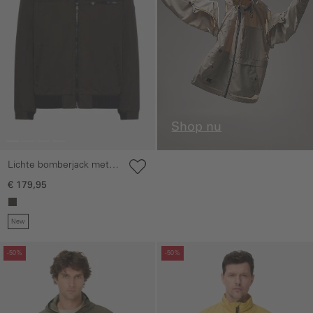
Shop nu
Lichte bomberjack met
gebreide boord
€ 179,95
New
Galerie overslaan
Galerie overslaan
-50%
-50%