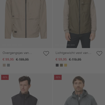
Overgangsjas van
Lichtgewicht vest van
bijzonder licht materiaal
waterafstotend materiaal
€ 99,95
€ 199,95
€ 59,95
€ 119,95
Galerie overslaan
Galerie overslaan
-50%
-50%