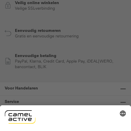
Veilig online winkelen
Veilige SSL-verbinding
Eenvoudig retourneren
Gratis en eenvoudige retournering
Eenvoudige betaling
PayPal, Klarna, Credit Card, Apple Pay, iDEAL| WERO,
bancontact, BLIK
Voor Handelaren
Service
Informatie
Contact