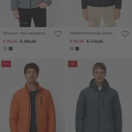
Blouson met opstaande
Waterafstotende blouson
kraag
met binnenvoering
€ 99,95
€ 199,95
€ 89,95
€ 179,95
Galerie overslaan
Galerie overslaan
-50%
-30%