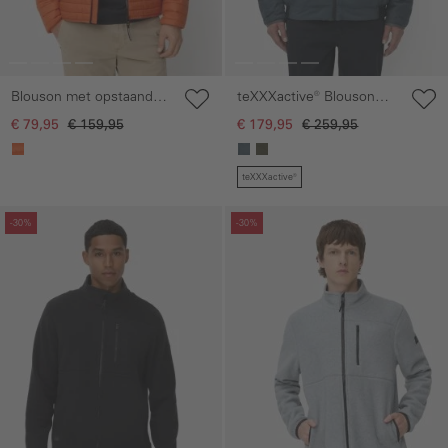
Blouson met opstaande
teXXXactive® Blouson
kraag
met afneembare
€ 79,95
€ 159,95
€ 179,95
€ 259,95
capuchon
teXXXactive®
Galerie overslaan
Galerie overslaan
-30%
-30%