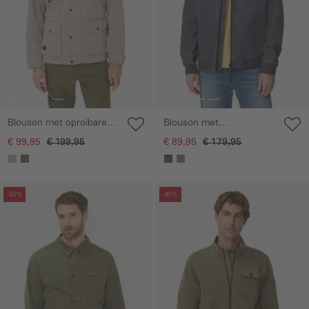
Blouson met oprolbare
Blouson met
capuchon
bomberkraag van ribstop
€ 99,95
€ 199,95
€ 89,95
€ 179,95
Galerie overslaan
Galerie overslaan
-50%
-40%