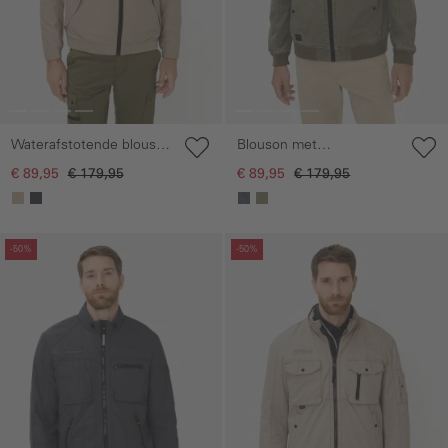
Waterafstotende blouson
Blouson met
met binnenvoering
bomberkraag van ribstop
€ 89,95
€ 179,95
€ 89,95
€ 179,95
Galerie overslaan
Galerie overslaan
-50%
-50%