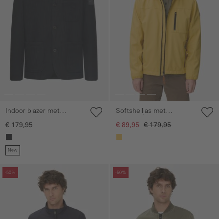
Indoor blazer met
Softshelljas met
opstaande kraag
afneembare capuchon
€ 179,95
€ 89,95
€ 179,95
New
Galerie overslaan
Galerie overslaan
-50%
-50%