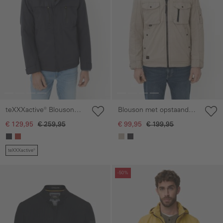
teXXXactive® Blouson
Blouson met opstaande
met afneembare
kraag
€ 129,95
€ 259,95
€ 99,95
€ 199,95
capuchon
teXXXactive®
Galerie overslaan
Galerie overslaan
-50%