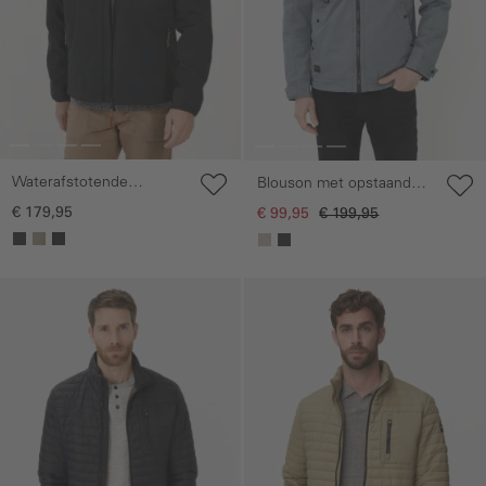
Waterafstotende
Blouson met opstaande
softshelljas met
kraag
€ 179,95
€ 99,95
€ 199,95
afneembare capuchon
Galerie overslaan
Galerie overslaan