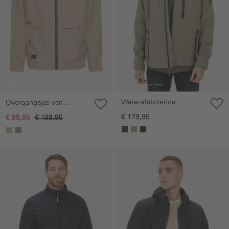
Waterafstotende
Overgangsjas van
softshelljas met
bijzonder licht materiaal
€ 179,95
€ 99,95
€ 199,95
afneembare capuchon
Galerie overslaan
Galerie overslaan