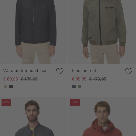
Waterafstotende blouson
Blouson met
met binnenvoering
bomberkraag van ribstop
€ 89,95
€ 179,95
€ 89,95
€ 179,95
Galerie overslaan
Galerie overslaan
-50%
-50%