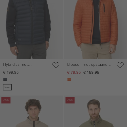
Hybridjas met
Blouson met opstaande
afneembare mouwen
kraag
€ 199,95
€ 79,95
€ 159,95
New
Galerie overslaan
Galerie overslaan
-50%
-50%