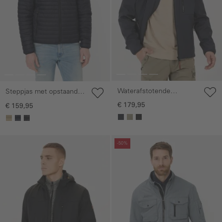
Waterafstotende
Steppjas met opstaande
softshelljas met
kraag
€ 179,95
€ 159,95
afneembare capuchon
Galerie overslaan
Galerie overslaan
-50%