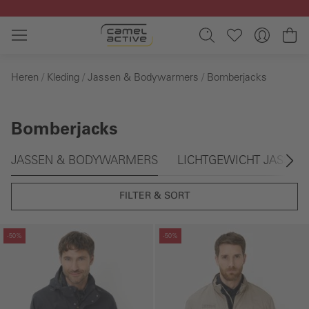
Ga naar de hoofdinhoud
Wi
Heren
Kleding
Jassen & Bodywarmers
Bomberjacks
Bomberjacks
Galerie overslaan
JASSEN & BODYWARMERS
LICHTGEWICHT JASSEN
FILTER & SORT
Galerie overslaan
Galerie overslaan
-50%
-50%