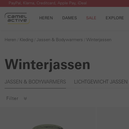
PayPal, Klarna, Creditcard, Apple Pay, iDeal
 naar de hoofdinhoud
Ga naar de zoekopdracht
Ga naar de hoofdnavigatie
HEREN
DAMES
SALE
EXPLORE
Heren
Kleding
Jassen & Bodywarmers
Winterjassen
Winterjassen
Galerie overslaan
JASSEN & BODYWARMERS
LICHTGEWICHT JASSEN
Filter
Galerie overslaan
Galerie overslaan