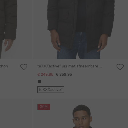
chon
teXXXactive® jas met afneembare
capuchon
€ 249,95
€ 359,95
teXXXactive®
Galerie overslaan
-30%