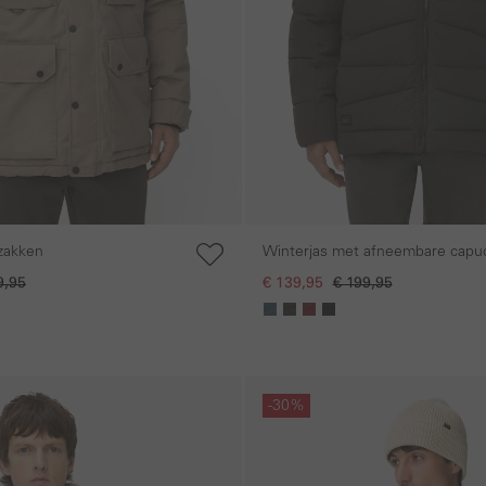
zakken
Winterjas met afneembare capu
9,95
€ 139,95
€ 199,95
Galerie overslaan
-30%