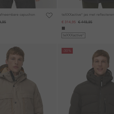
 afneembare capuchon
teXXXactive® jas met reflectere
details
9,95
€ 314,95
€ 449,95
teXXXactive®
Galerie overslaan
-30%