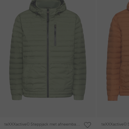
teXXXactive© Steppjack met afneembare
teXXXactive© 