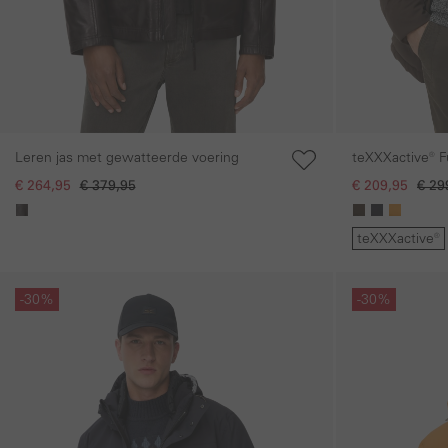
Leren jas met gewatteerde voering
teXXXactive® Functionele jas met
verstelbare z
€ 264,95
€ 379,95
€ 209,95
€ 29
teXXXactive®
Galerie overslaan
Galerie overslaan
-30%
-30%