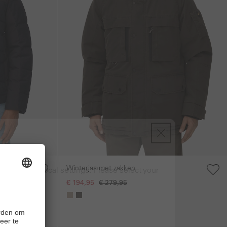
re
Winterjas met zakken
ng to your local settings. Please select your
€ 194,95
€ 279,95