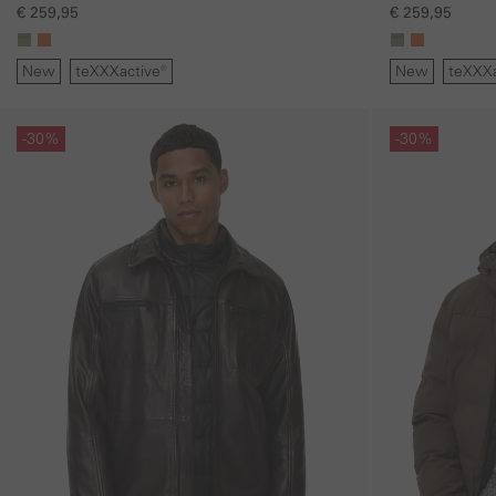
kap
kap
€ 259,95
€ 259,95
New
teXXXactive®
New
teXXXa
Galerie overslaan
Galerie overslaan
-30%
-30%