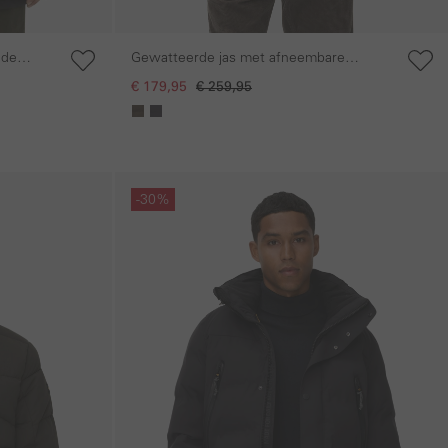
nde
Gewatteerde jas met afneembare
capuchon
€ 179,95
€ 259,95
Galerie overslaan
-30%