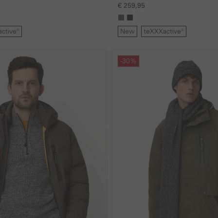
afritsbare capuchon
€ 259,95
ctive®
New
teXXXactive®
Galerie overslaan
-30%