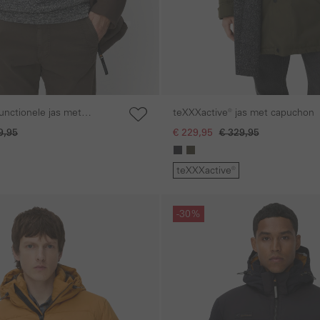
teXXXactive® jas met capuchon
oom en capuchon
9,95
€ 229,95
€ 329,95
teXXXactive®
Galerie overslaan
-30%