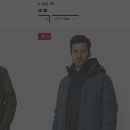
afritsbare capuchon
€ 259,95
New
teXXXactive®
Galerie overslaan
-30%