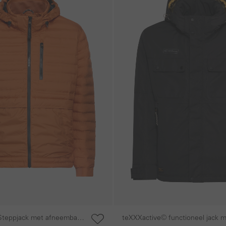
Steppjack met afneembare
teXXXactive© functioneel jack 