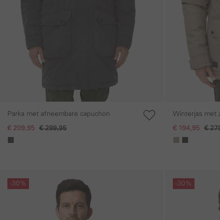
Parka met afneembare capuchon
Winterjas met 
€ 209,95
€ 299,95
€ 194,95
€ 27
Galerie overslaan
Galerie overslaan
-30%
-30%