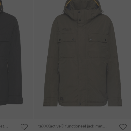
met
teXXXactive© functioneel jack met