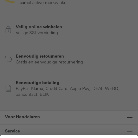
camel active merkwinkel
Veilig online winkelen
Veilige SSL-verbinding
Eenvoudig retourneren
Gratis en eenvoudige retournering
Eenvoudige betaling
PayPal, Klarna, Credit Card, Apple Pay, iDEAL| WERO,
bancontact, BLIK
Voor Handelaren
Service