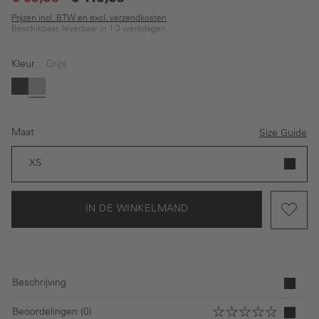
Prijzen incl. BTW en excl. verzendkosten
Beschikbaar, leverbaar in 1-3 werkdagen
Kleur
Grijs
Zwart
Grijs
Maat
Size Guide
XS
IN DE WINKELMAND
Beschrijving
Beoordelingen (0)