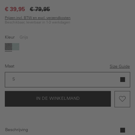
€ 39,95
€ 79,95
Prijzen incl. BTW en excl. verzendkosten
Beschikbaar, leverbaar in 1-3 werkdagen
Kleur
Grijs
Grijs
Turquoise
Maat
Size Guide
S
IN DE WINKELMAND
Beschrijving