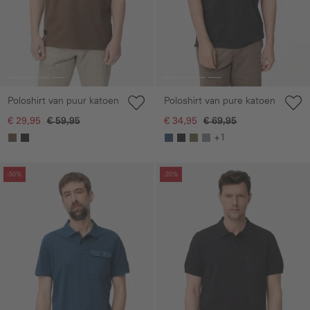
Poloshirt van puur katoen
Poloshirt van pure katoen
€ 29,95
€ 59,95
€ 34,95
€ 69,95
+1
Galerie overslaan
Galerie overslaan
-50%
-20%