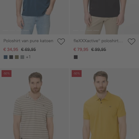
Poloshirt van pure katoen
fleXXXactive® poloshirt
van sneldrogend
€ 34,95
€ 69,95
€ 79,95
€ 99,95
materiaal
+1
Galerie overslaan
Galerie overslaan
-50%
-50%