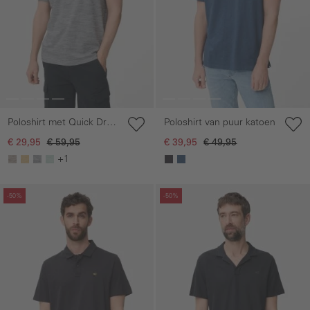
Poloshirt met Quick Dry
Poloshirt van puur katoen
functie
€ 29,95
€ 59,95
€ 39,95
€ 49,95
+1
Galerie overslaan
Galerie overslaan
-50%
-50%