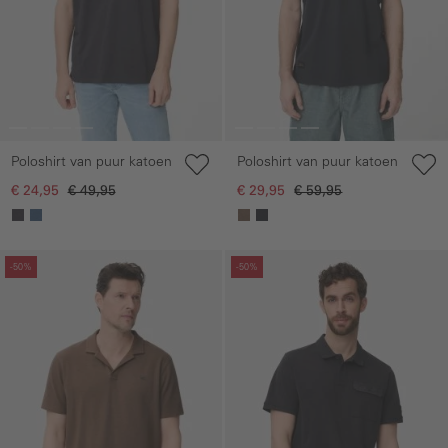
Poloshirt van puur katoen
Poloshirt van puur katoen
€ 24,95
€ 49,95
€ 29,95
€ 59,95
Galerie overslaan
Galerie overslaan
-50%
-50%