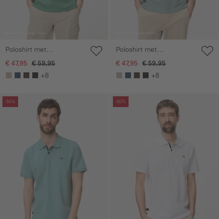
Poloshirt met
Poloshirt met
drukknopen
drukknopen
€ 47,95
€ 59,95
€ 47,95
€ 59,95
+8
+8
Galerie overslaan
Galerie overslaan
-50%
-50%