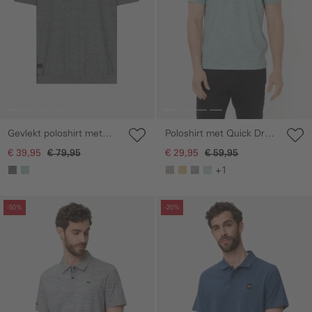
Gevlekt poloshirt met
Poloshirt met Quick Dry
korte mouwen van
functie
€ 39,95
€ 79,95
€ 29,95
€ 59,95
katoen
+1
Galerie overslaan
Galerie overslaan
-50%
-20%