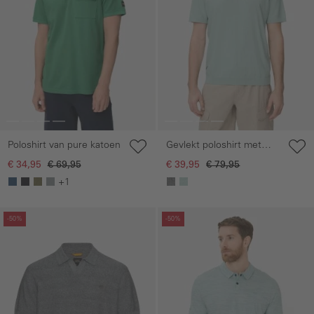
Poloshirt van pure katoen
Gevlekt poloshirt met
korte mouwen van
€ 34,95
€ 69,95
€ 39,95
€ 79,95
katoen
+1
Galerie overslaan
Galerie overslaan
-50%
-50%