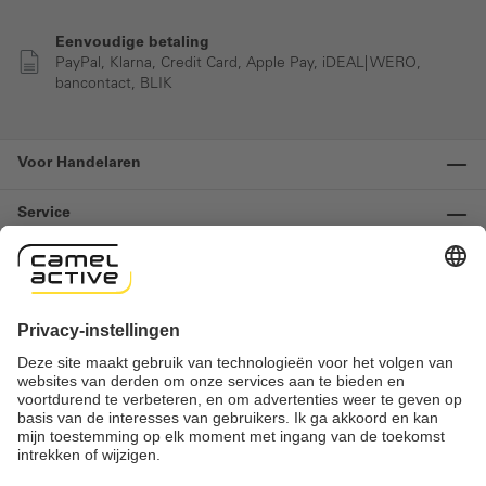
Eenvoudige betaling
PayPal, Klarna, Credit Card, Apple Pay, iDEAL| WERO,
bancontact, BLIK
Voor Handelaren
Service
Informatie
Contact
Important links
Herroeping