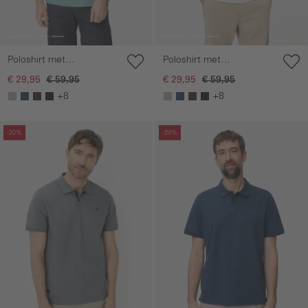
Poloshirt met
Poloshirt met
drukknopen
drukknopen
€ 29,95
€ 59,95
€ 29,95
€ 59,95
+8
+8
Galerie overslaan
Galerie overslaan
-20%
-20%