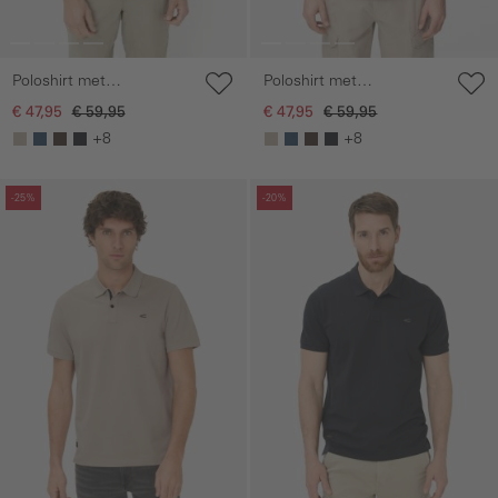
Poloshirt met
Poloshirt met
drukknopen
drukknopen
€ 47,95
€ 59,95
€ 47,95
€ 59,95
+8
+8
Galerie overslaan
Galerie overslaan
-25%
-20%