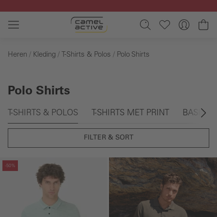
Ga naar de hoofdinhoud
Wi
Heren
Kleding
T-Shirts & Polos
Polo Shirts
Polo Shirts
Galerie overslaan
T-SHIRTS & POLOS
T-SHIRTS MET PRINT
BASIC T-
FILTER & SORT
Galerie overslaan
-50%