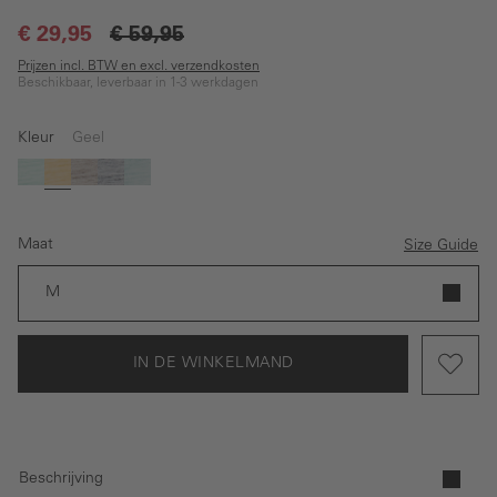
€ 29,95
€ 59,95
Prijzen incl. BTW en excl. verzendkosten
Beschikbaar, leverbaar in 1-3 werkdagen
Kleur
Geel
(Deze optie is momenteel niet beschikbaar.)
(Deze optie is momenteel niet beschikbaar.)
Groen
Geel
Bruin
Grijs
Turquoise
Maat
Size Guide
M
IN DE WINKELMAND
Beschrijving