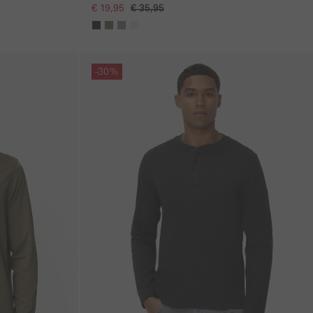
€ 19,95
€ 35,95
Galerie overslaan
-30%