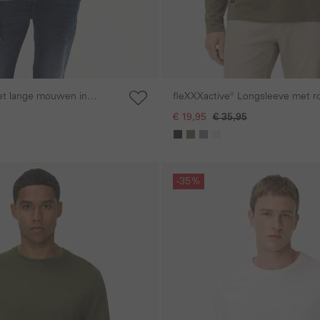
et lange mouwen in
fleXXXactive® Longsleeve met r
enmix
€ 19,95
€ 35,95
Galerie overslaan
-35%