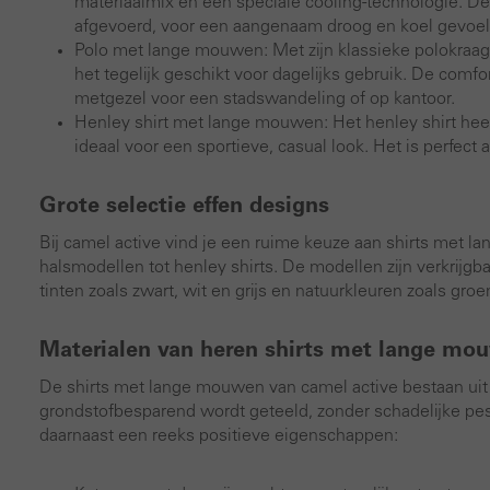
materiaalmix en een speciale cooling-technologie. Dez
afgevoerd, voor een aangenaam droog en koel gevoel op
Polo met lange mouwen: Met zijn klassieke polokraag e
het tegelijk geschikt voor dagelijks gebruik. De com
metgezel voor een stadswandeling of op kantoor.
Henley shirt met lange mouwen: Het henley shirt heef
ideaal voor een sportieve, casual look. Het is perfect a
Grote selectie effen designs
Bij camel active vind je een ruime keuze aan shirts met 
halsmodellen tot henley shirts. De modellen zijn verkrijgba
tinten zoals zwart, wit en grijs en natuurkleuren zoals groe
Materialen van heren shirts met lange mo
De shirts met lange mouwen van camel active bestaan uit 
grondstofbesparend wordt geteeld, zonder schadelijke pes
daarnaast een reeks positieve eigenschappen: