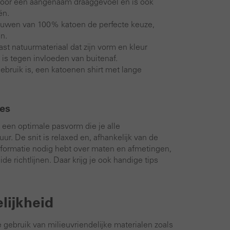
r voor een aangenaam draaggevoel en is ook
ën.
mouwen van 100% katoen de perfecte keuze,
n.
st natuurmateriaal dat zijn vorm en kleur
is tegen invloeden van buitenaf.
 gebruik is, een katoenen shirt met lange
es
n een optimale pasvorm die je alle
ur. De snit is relaxed en, afhankelijk van de
er informatie nodig hebt over maten en afmetingen,
e richtlijnen. Daar krijg je ook handige tips
lijkheid
 gebruik van milieuvriendelijke materialen zoals