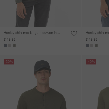
Henley shirt met lange mouwen in
Henley shirt m
duurzaam katoenmix
duurzaam kato
€ 49,95
€ 49,95
Galerie overslaan
Galerie overslaan
-30%
-40%