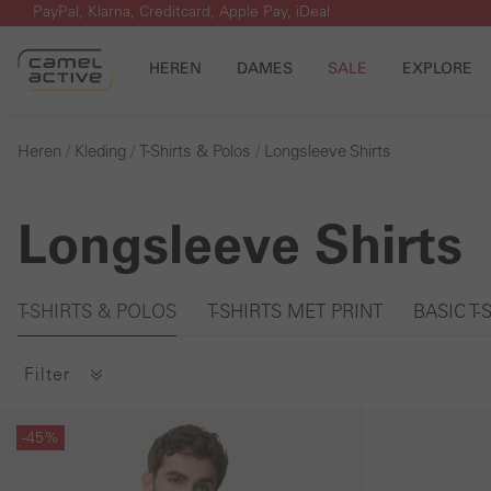
PayPal, Klarna, Creditcard, Apple Pay, iDeal
 naar de hoofdinhoud
Ga naar de zoekopdracht
Ga naar de hoofdnavigatie
HEREN
DAMES
SALE
EXPLORE
Heren
Kleding
T-Shirts & Polos
Longsleeve Shirts
Longsleeve Shirts
Galerie overslaan
T-SHIRTS & POLOS
T-SHIRTS MET PRINT
BASIC T-
Filter
Galerie overslaan
Galerie overslaan
-45%