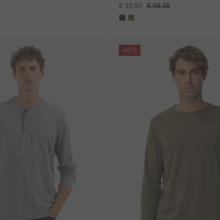
enmix
€ 39,95
€ 69,95
Galerie overslaan
-45%