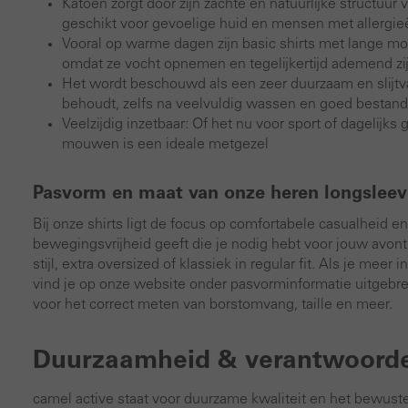
Katoen zorgt door zijn zachte en natuurlijke structuu
geschikt voor gevoelige huid en mensen met allergie
Vooral op warme dagen zijn basic shirts met lange 
omdat ze vocht opnemen en tegelijkertijd ademend zij
Het wordt beschouwd als een zeer duurzaam en slijtva
behoudt, zelfs na veelvuldig wassen en goed bestand 
Veelzijdig inzetbaar: Of het nu voor sport of dagelijks
mouwen is een ideale metgezel
Pasvorm en maat van onze heren longsleev
Bij onze shirts ligt de focus op comfortabele casualheid e
bewegingsvrijheid geeft die je nodig hebt voor jouw avontu
stijl, extra oversized of klassiek in regular fit. Als je me
vind je op onze website onder pasvorminformatie uitgebreid
voor het correct meten van borstomvang, taille en meer.
Duurzaamheid & verantwoorde
camel active staat voor duurzame kwaliteit en het bewuste