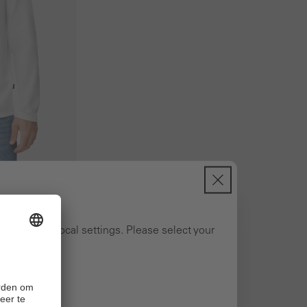
mouwen
ng to your local settings. Please select your