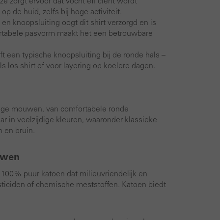
e zorgt ervoor dat vocht efficiënt wordt
 de huid, zelfs bij hoge activiteit.
n knoopsluiting oogt dit shirt verzorgd en is
fortabele pasvorm maakt het een betrouwbare
t een typische knoopsluiting bij de ronde hals –
ls los shirt of voor layering op koelere dagen.
lange mouwen, van comfortabele ronde
ar in veelzijdige kleuren, waaronder klassieke
n en bruin.
uwen
100% puur katoen dat milieuvriendelijk en
ticiden of chemische meststoffen. Katoen biedt