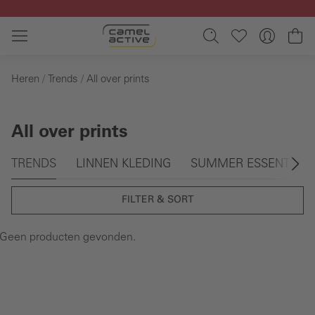
Ga naar de hoofdinhoud
Wi
Heren
Trends
All over prints
All over prints
Galerie overslaan
TRENDS
LINNEN KLEDING
SUMMER ESSENTIALS
FILTER & SORT
Geen producten gevonden.