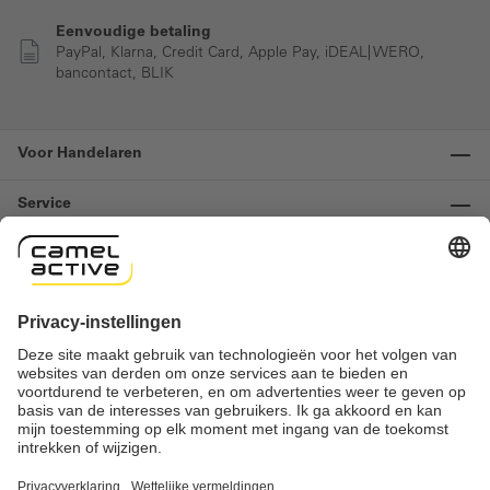
Eenvoudige betaling
PayPal, Klarna, Credit Card, Apple Pay, iDEAL| WERO,
bancontact, BLIK
Voor Handelaren
Service
Informatie
Contact
Important links
Herroeping