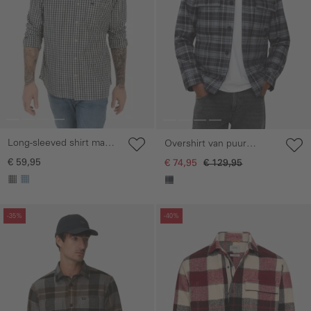
Long-sleeved shirt made
Overshirt van puur
from pure cotton with
katoen
€ 59,95
€ 74,95
€ 129,95
button-down collar
Galerie overslaan
Galerie overslaan
-35%
-40%