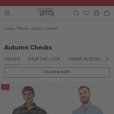
Ga naar de hoofdinhoud
Wi
Heren
Trends
Autumn Checks
Autumn Checks
Galerie overslaan
TRENDS
SHOP THE LOOK
LINNEN KLEDING
S
FILTER & SORT
Galerie overslaan
Galerie overslaan
-45%