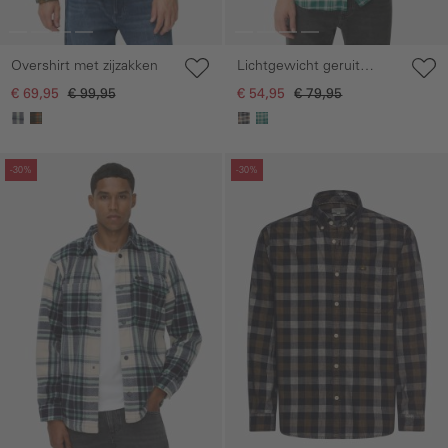
Overshirt met zijzakken
Lichtgewicht geruit
overhemd met
€ 69,95
€ 99,95
€ 54,95
€ 79,95
sneldrogende functie
Galerie overslaan
Galerie overslaan
-30%
-30%