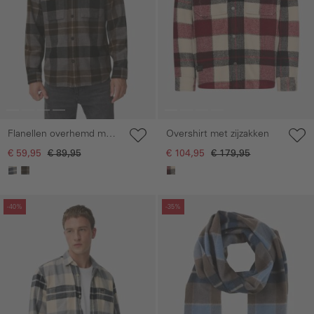
Flanellen overhemd met
Overshirt met zijzakken
contrastdetails en
€ 59,95
€ 89,95
€ 104,95
€ 179,95
borstzakken
Galerie overslaan
Galerie overslaan
-40%
-35%