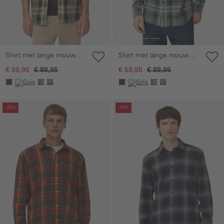
Shirt met lange mouwen,
Shirt met lange mouwen,
kentkraag en
kentkraag en
€ 59,95
€ 89,95
€ 59,95
€ 89,95
borstzakken
borstzakken
Galerie overslaan
Galerie overslaan
-45%
-45%