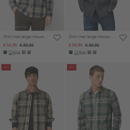
Shirt met lange mouwen,
Shirt met lange mouwen,
kentkraag en
kentkraag en
€ 52,95
€ 89,95
€ 59,95
€ 89,95
borstzakken
borstzakken
Galerie overslaan
Galerie overslaan
-35%
-35%