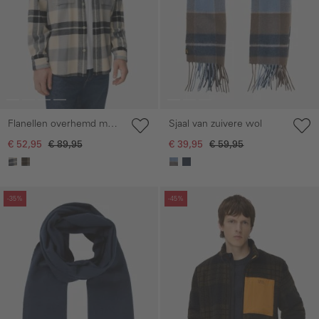
Flanellen overhemd met
Sjaal van zuivere wol
contrastdetails en
€ 52,95
€ 89,95
€ 39,95
€ 59,95
borstzakken
Galerie overslaan
Galerie overslaan
-35%
-45%