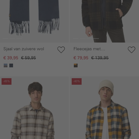
Sjaal van zuivere wol
Fleecejas met
verstelbaar trekkoord en
€ 39,95
€ 59,95
€ 79,95
€ 139,95
contrasterende zak
Galerie overslaan
Galerie overslaan
-45%
-40%