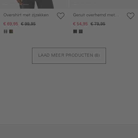
Overshirt met zijzakken
Geruit overhemd met
lange mouwen en
€ 69,95
€ 99,95
€ 54,95
€ 79,95
borstzak
LAAD MEER PRODUCTEN (
8
)