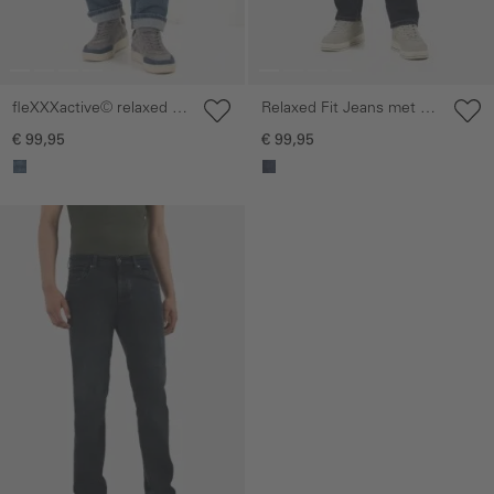
fleXXXactive© relaxed fit
Relaxed Fit Jeans met 2-
jeans
weg stretch
€ 99,95
€ 99,95
Galerie overslaan