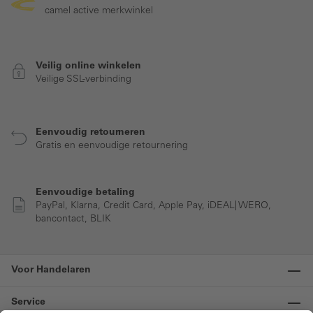
camel active merkwinkel
Veilig online winkelen
Veilige SSL-verbinding
Eenvoudig retourneren
Gratis en eenvoudige retournering
Eenvoudige betaling
PayPal, Klarna, Credit Card, Apple Pay, iDEAL| WERO,
bancontact, BLIK
Voor Handelaren
Service