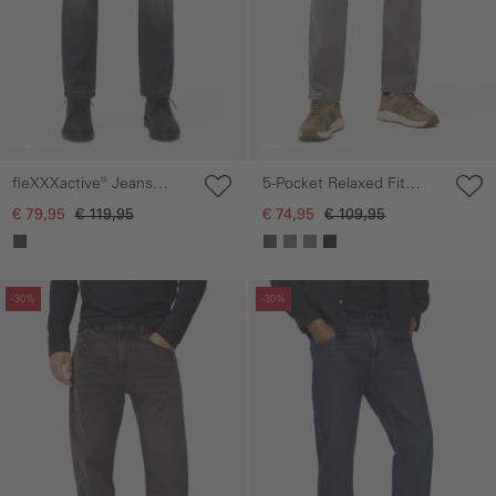
fleXXXactive® Jeans
5-Pocket Relaxed Fit
Relaxed Fit
Broek gemaakt van een
€ 79,95
€ 119,95
€ 74,95
€ 109,95
katoen mix
Galerie overslaan
Galerie overslaan
-30%
-30%