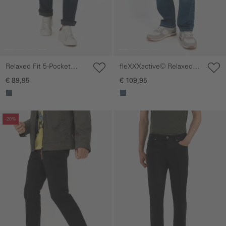
Relaxed Fit 5-Pocket
fleXXXactive© Relaxed
Jeans
Fit jeans met mobieltasje
€ 89,95
€ 109,95
Galerie overslaan
Galerie overslaan
-20%