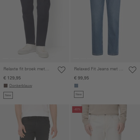
Relaxte fit broek met
Relaxed Fit Jeans met 2-
warme voering
wegen stretch
€ 129,95
€ 99,95
Donkerblauw
New
New
Galerie overslaan
Galerie overslaan
-40%