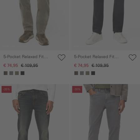
5-Pocket Relaxed Fit
5-Pocket Relaxed Fit
Broek gemaakt van een
Broek gemaakt van een
€ 74,95
€ 109,95
€ 74,95
€ 109,95
katoen mix
katoen mix
Galerie overslaan
Galerie overslaan
-35%
-30%