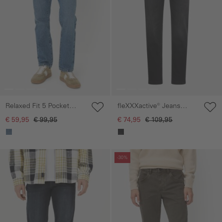
Relaxed Fit 5 Pocket
fleXXXactive® Jeans
Jeans van katoen
Relaxed Fit
€ 59,95
€ 99,95
€ 74,95
€ 109,95
Galerie overslaan
Galerie overslaan
-30%