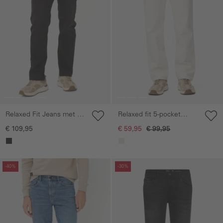
Relaxed Fit Jeans met 2-
Relaxed fit 5-pocket
weg stretch
jeans van katoen
€ 109,95
€ 59,95
€ 99,95
Galerie overslaan
Galerie overslaan
-40%
-30%