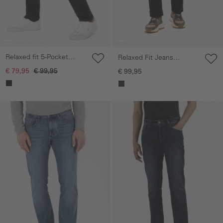
Relaxed fit 5-Pocket
Relaxed Fit Jeans
Jeans
Forever Black
€ 79,95
€ 99,95
€ 99,95
Galerie overslaan
Galerie overslaan