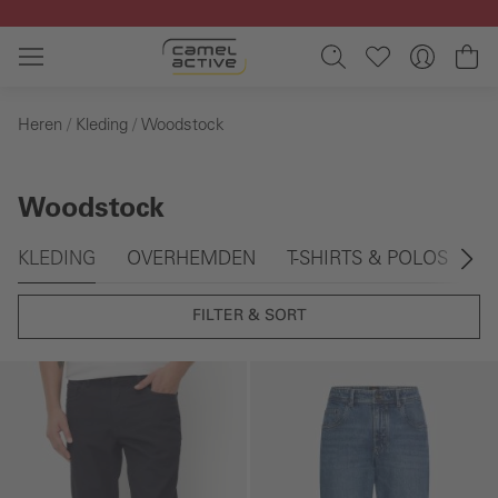
Ga naar de hoofdinhoud
Wi
Heren
Kleding
Woodstock
Woodstock
Galerie overslaan
KLEDING
OVERHEMDEN
T-SHIRTS & POLOS
S
FILTER & SORT
Galerie overslaan
Galerie overslaan