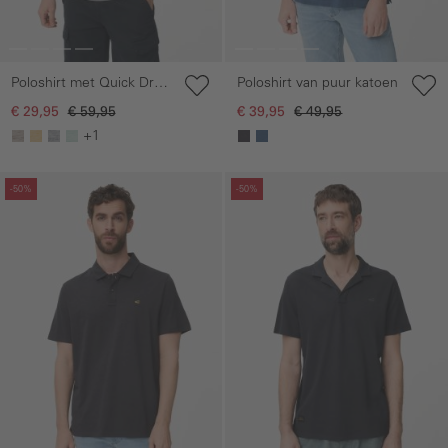
Poloshirt met Quick Dry
Poloshirt van puur katoen
functie
€ 29,95
€ 59,95
€ 39,95
€ 49,95
+1
Galerie overslaan
Galerie overslaan
-50%
-50%