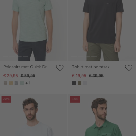
Poloshirt met Quick Dry
T-shirt met borstzak
functie
€ 29,95
€ 59,95
€ 19,95
€ 39,95
+1
Galerie overslaan
Galerie overslaan
-50%
-50%