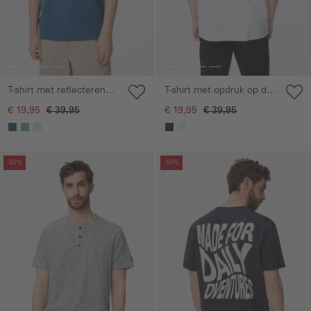
T-shirt met reflecterende
T-shirt met opdruk op de
details
rug
€ 19,95
€ 39,95
€ 19,95
€ 39,95
Galerie overslaan
Galerie overslaan
-50%
-50%