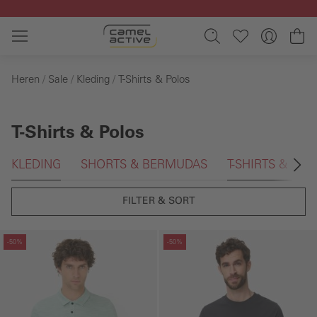
Ga naar de hoofdinhoud
Wi
Heren
Sale
Kleding
T-Shirts & Polos
T-Shirts & Polos
Galerie overslaan
KLEDING
SHORTS & BERMUDAS
T-SHIRTS & POL
FILTER & SORT
Galerie overslaan
Galerie overslaan
-50%
-50%