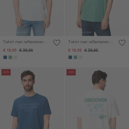
T-shirt met reflecterende
T-shirt met reflecterende
details
details
€ 19,95
€ 39,95
€ 19,95
€ 39,95
Galerie overslaan
Galerie overslaan
-50%
-50%