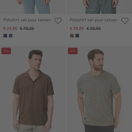
Poloshirt van puur katoen
Poloshirt van puur katoen
€ 24,95
€ 49,95
€ 29,95
€ 59,95
Galerie overslaan
Galerie overslaan
-50%
-50%