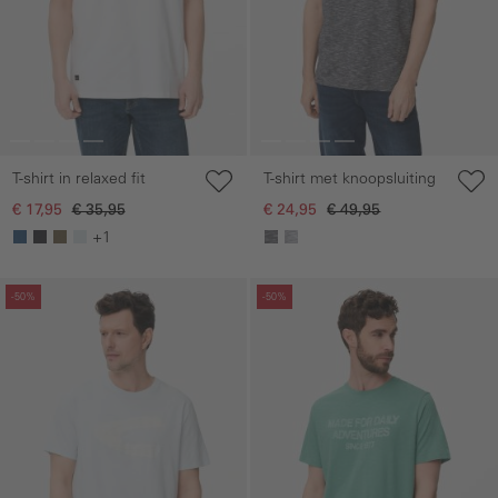
T-shirt in relaxed fit
T-shirt met knoopsluiting
€ 17,95
€ 35,95
€ 24,95
€ 49,95
+1
Galerie overslaan
Galerie overslaan
-50%
-50%