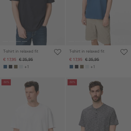
T-shirt in relaxed fit
T-shirt in relaxed fit
€ 17,95
€ 35,95
€ 17,95
€ 35,95
+1
+1
Galerie overslaan
Galerie overslaan
-50%
-50%