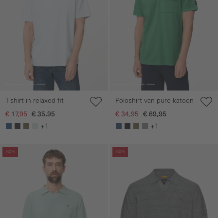
T-shirt in relaxed fit
Poloshirt van pure katoen
€ 17,95
€ 35,95
€ 34,95
€ 69,95
+1
+1
Galerie overslaan
Galerie overslaan
-50%
-50%