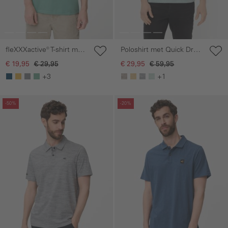
fleXXXactive® T-shirt met
Poloshirt met Quick Dry
ronde hals
functie
€ 19,95
€ 29,95
€ 29,95
€ 59,95
+3
+1
Galerie overslaan
Galerie overslaan
-50%
-20%