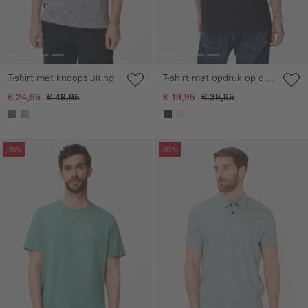
T-shirt met knoopsluiting
T-shirt met opdruk op de
rug
€ 24,95
€ 49,95
€ 19,95
€ 39,95
Galerie overslaan
Galerie overslaan
-35%
-50%