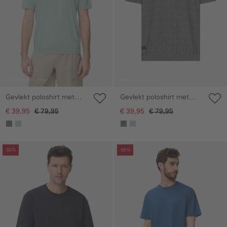
Gevlekt poloshirt met
Gevlekt poloshirt met
korte mouwen van
korte mouwen van
€ 39,95
€ 79,95
€ 39,95
€ 79,95
katoen
katoen
Galerie overslaan
Galerie overslaan
-50%
-50%