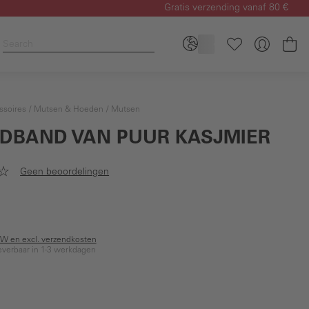
Gratis verzending vanaf 80 €
Wi
ssoires
Mutsen & Hoeden
Mutsen
DBAND VAN PUUR KASJMIER
Geen beoordelingen
BTW en excl. verzendkosten
everbaar in 1-3 werkdagen