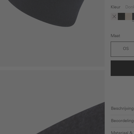
Kleur
Don
(Deze optie 
Roze
Zwart
Be
Maat
OS
Beschrijving
Beoordeling
Materiaal &