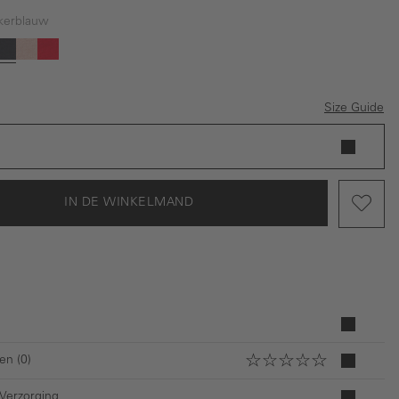
kerblauw
is momenteel niet beschikbaar.)
ige
Donkerblauw
Roze
Rood
Size Guide
IN DE WINKELMAND
en (0)
 Verzorging