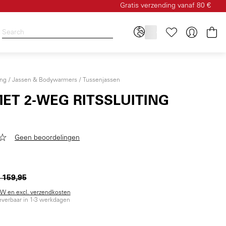
Gratis verzending vanaf 80 €
Wi
ing
Jassen & Bodywarmers
Tussenjassen
MET 2-WEG RITSSLUITING
Geen beoordelingen
 159,95
BTW en excl. verzendkosten
everbaar in 1-3 werkdagen