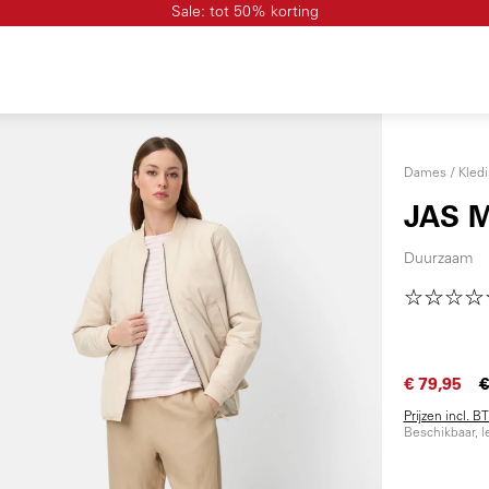
Sale: tot 50% korting
Dames
Kled
JAS 
Duurzaam
€ 79,95
€
Prijzen incl. 
Beschikbaar, l