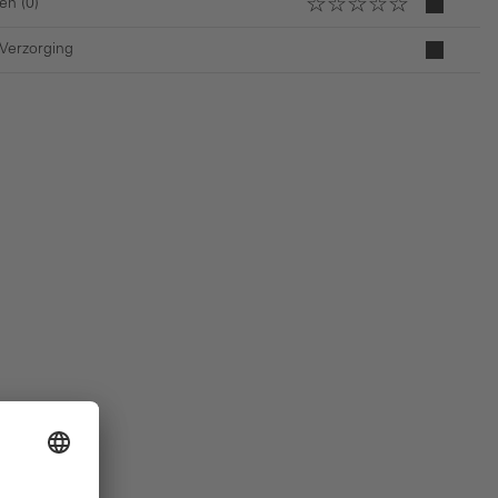
en (0)
 Verzorging