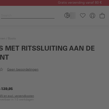
Gratis verzending vanaf 80 €
Wi
enen
Boots
S MET RITSSLUITING AAN DE
ANT
Geen beoordelingen
 139,95
BTW en excl. verzendkosten
everbaar in 1-3 werkdagen