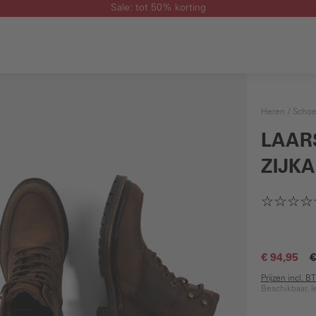
Sale: tot 50% korting
Heren
Scho
LAAR
ZIJK
€ 94,95
€
Prijzen incl. 
Beschikbaar, l