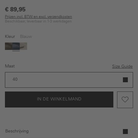
€ 89,95
Prijzen incl. BTW en excl. verzendkosten
Beschikbaar, leverbaar in 1-3 werkdagen
Kleur
Blauw
Groen
Blauw
Beige
Maat
Size Guide
40
IN DE WINKELMAND
Beschrijving