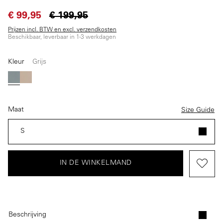
€ 99,95
€ 199,95
Prijzen incl. BTW en excl. verzendkosten
Beschikbaar, leverbaar in 1-3 werkdagen
Kleur
Grijs
Grijs
Beige
Maat
Size Guide
S
IN DE WINKELMAND
Beschrijving