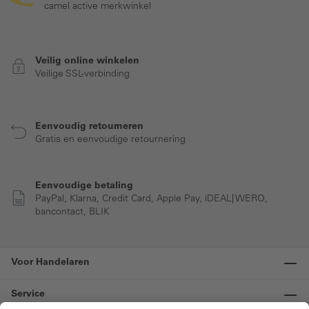
camel active merkwinkel
Veilig online winkelen
Veilige SSL-verbinding
Eenvoudig retourneren
Gratis en eenvoudige retournering
Eenvoudige betaling
PayPal, Klarna, Credit Card, Apple Pay, iDEAL| WERO,
bancontact, BLIK
Voor Handelaren
Service