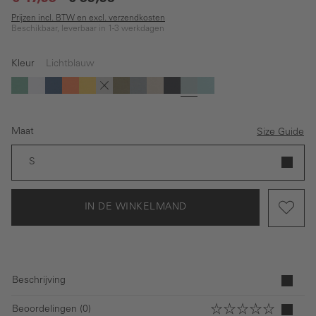
Prijzen incl. BTW en excl. verzendkosten
Beschikbaar, leverbaar in 1-3 werkdagen
Kleur
Lichtblauw
(Deze optie is momenteel niet beschikbaar.)
(Deze optie is momenteel niet beschikbaar.)
(Deze optie is momenteel niet beschikbaar.)
(Deze optie is momenteel niet beschikbaar
(Deze optie is momenteel niet beschik
Groen
Wit
Blauw
Oranje
Geel
Bruin
Donkergroen
Grijs
Beige
Donkerblauw
Lichtblauw
Licht groen
Maat
Size Guide
S
IN DE WINKELMAND
Beschrijving
Beoordelingen (0)