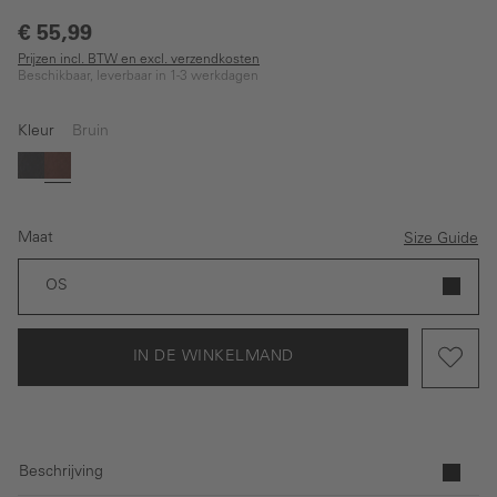
€ 55,99
Prijzen incl. BTW en excl. verzendkosten
Beschikbaar, leverbaar in 1-3 werkdagen
Kleur
Bruin
Zwart
Bruin
Maat
Size Guide
OS
IN DE WINKELMAND
Beschrijving